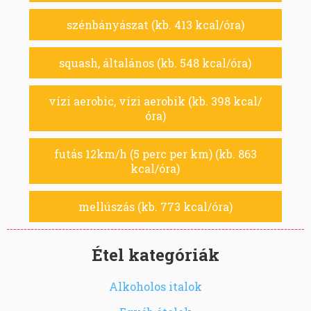
szénbányászat (kb. 413 kcal/óra)
squash, általános (kb. 548 kcal/óra)
vízi aerobic, vízi aerobik (kb. 398 kcal/
óra)
futás 12km/h (5 perc per km) (kb. 863
kcal/óra)
mellúszás (kb. 773 kcal/óra)
Étel kategóriák
Alkoholos italok