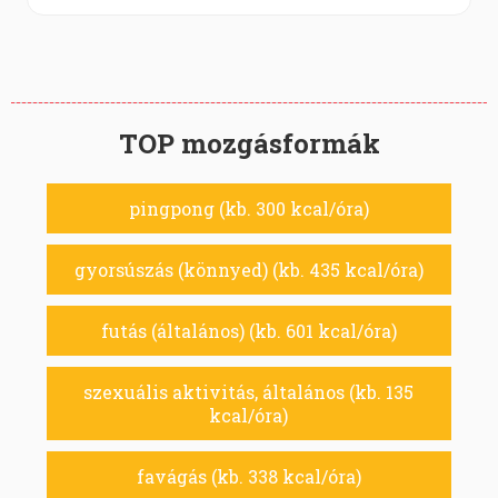
TOP mozgásformák
pingpong (kb. 300 kcal/óra)
gyorsúszás (könnyed) (kb. 435 kcal/óra)
futás (általános) (kb. 601 kcal/óra)
szexuális aktivitás, általános (kb. 135
kcal/óra)
favágás (kb. 338 kcal/óra)