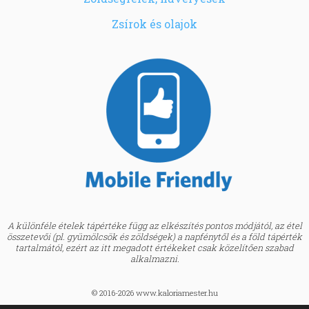
Zsírok és olajok
A különféle ételek tápértéke függ az elkészítés pontos módjától, az étel
összetevői (pl. gyümölcsök és zöldségek) a napfénytől és a föld tápérték
tartalmától, ezért az itt megadott értékeket csak közelítően szabad
alkalmazni.
© 2016-2026 www.kaloriamester.hu