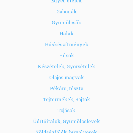
Egyéb ételek
Gabonák
Gyümölcsök
Halak
Húskészítmények
Húsok
Készételek, Gyorsételek
Olajos magvak
Pékáru, tészta
Tejtermékek, Sajtok
Tojások
Üdítőitalok, Gyümölcslevek
Zöldségfélék, hüvelyesek