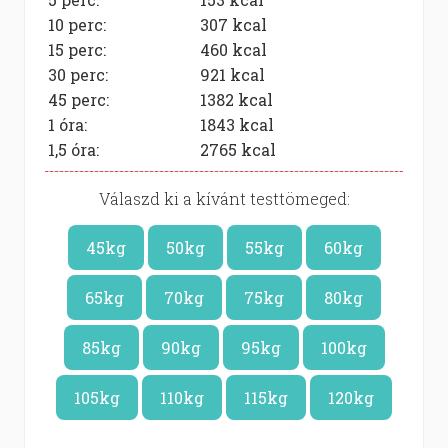
10 perc:
307
kcal
15 perc:
460
kcal
30 perc:
921
kcal
45 perc:
1382
kcal
1 óra:
1843
kcal
1,5 óra:
2765
kcal
Válaszd ki a kívánt testtömeged:
45kg
50kg
55kg
60kg
65kg
70kg
75kg
80kg
85kg
90kg
95kg
100kg
105kg
110kg
115kg
120kg