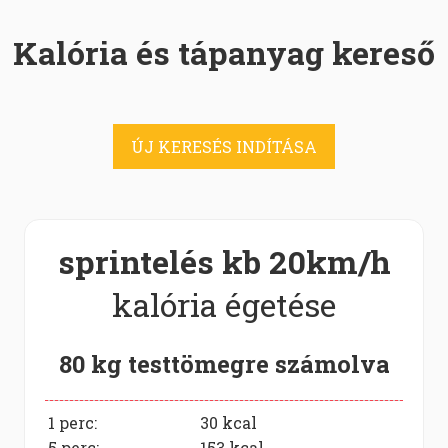
Kalória és tápanyag kereső
ÚJ KERESÉS INDÍTÁSA
sprintelés kb 20km/h
kalória égetése
80 kg testtömegre számolva
1 perc:
30
kcal
5 perc:
153
kcal