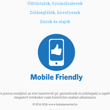
Üdítőitalok, Gyümölcslevek
Zöldségfélék, hüvelyesek
Zsírok és olajok
 pontos módjától, az étel összetevői (pl. gyümölcsök és zöldségek) a napfény
megadott értékeket csak közelítően szabad alkalmazni.
© 2016-2026 www.kaloriamester.hu