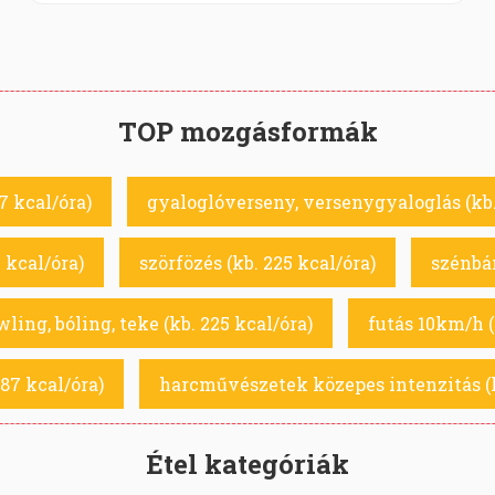
TOP mozgásformák
87 kcal/óra)
gyaloglóverseny, versenygyaloglás (kb.
 kcal/óra)
szörfözés (kb. 225 kcal/óra)
szénbán
ling, bóling, teke (kb. 225 kcal/óra)
futás 10km/h (
187 kcal/óra)
harcművészetek közepes intenzitás (k
Étel kategóriák