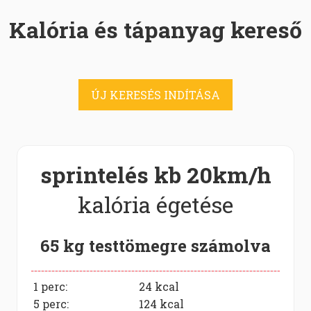
Kalória és tápanyag kereső
ÚJ KERESÉS INDÍTÁSA
sprintelés kb 20km/h
kalória égetése
65 kg testtömegre számolva
1 perc:
24
kcal
5 perc:
124
kcal