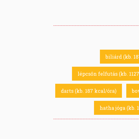
biliárd (kb. 1
lépcsőn felfutás (kb. 1127
darts (kb. 187 kcal/óra)
bow
hatha jóga (kb. 