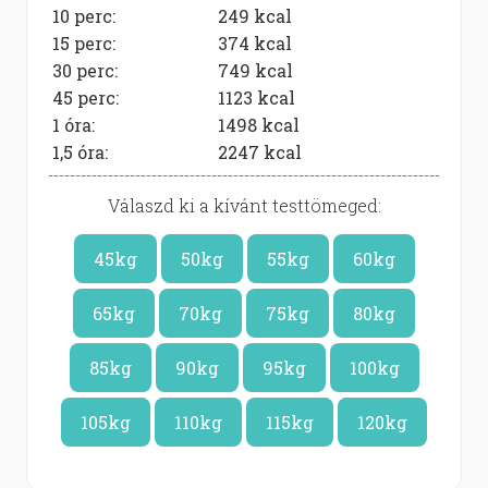
10 perc:
249
kcal
15 perc:
374
kcal
30 perc:
749
kcal
45 perc:
1123
kcal
1 óra:
1498
kcal
1,5 óra:
2247
kcal
Válaszd ki a kívánt testtömeged:
45kg
50kg
55kg
60kg
65kg
70kg
75kg
80kg
85kg
90kg
95kg
100kg
105kg
110kg
115kg
120kg