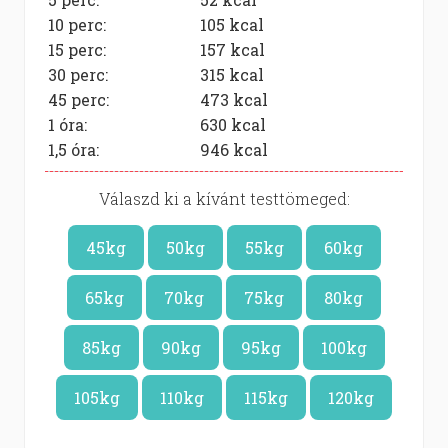
10 perc:
105
kcal
15 perc:
157
kcal
30 perc:
315
kcal
45 perc:
473
kcal
1 óra:
630
kcal
1,5 óra:
946
kcal
Válaszd ki a kívánt testtömeged:
45kg
50kg
55kg
60kg
65kg
70kg
75kg
80kg
85kg
90kg
95kg
100kg
105kg
110kg
115kg
120kg