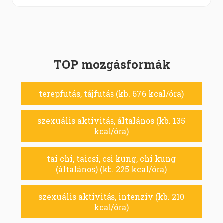
TOP mozgásformák
terepfutás, tájfutás (kb. 676 kcal/óra)
szexuális aktivitás, általános (kb. 135
kcal/óra)
tai chi, taicsi, csi kung, chi kung
(általános) (kb. 225 kcal/óra)
szexuális aktivitás, intenzív (kb. 210
kcal/óra)