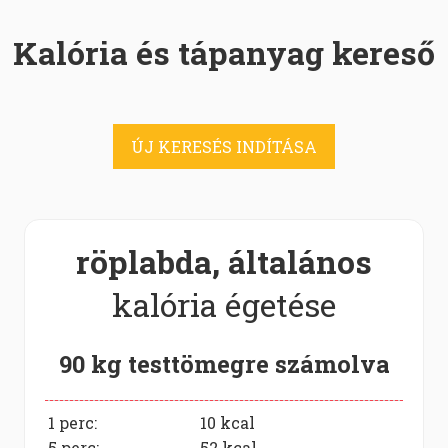
Kalória és tápanyag kereső
ÚJ KERESÉS INDÍTÁSA
röplabda, általános
kalória égetése
90 kg testtömegre számolva
1 perc:
10
kcal
5 perc:
52
kcal