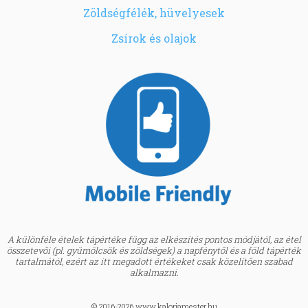
Zöldségfélék, hüvelyesek
Zsírok és olajok
A különféle ételek tápértéke függ az elkészítés pontos módjától, az étel
összetevői (pl. gyümölcsök és zöldségek) a napfénytől és a föld tápérték
tartalmától, ezért az itt megadott értékeket csak közelítően szabad
alkalmazni.
© 2016-2026 www.kaloriamester.hu