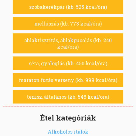
szobakerékpár (kb. 525 kcal/óra)
mellúszás (kb. 773 kcal/óra)
ablaktisztítás, ablakpucolás (kb. 240
kcal/óra)
séta, gyaloglás (kb. 450 kcal/óra)
maraton futás verseny (kb. 999 kcal/óra)
tenisz, általános (kb. 548 kcal/óra)
Étel kategóriák
Alkoholos italok