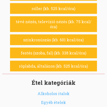
roller (kb. 525 kcal/óra)
tévé nézés, televízió nézés (kb. 75 kcal/
óra)
szinkronúszás (kb. 601 kcal/óra)
festés (szoba, fal) (kb. 338 kcal/óra)
röplabda, általános (kb. 525 kcal/óra)
Étel kategóriák
Alkoholos italok
Egyéb ételek