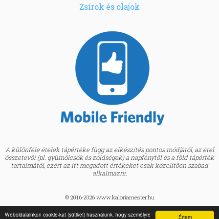
Zsírok és olajok
A különféle ételek tápértéke függ az elkészítés pontos módjától, az étel
összetevői (pl. gyümölcsök és zöldségek) a napfénytől és a föld tápérték
tartalmától, ezért az itt megadott értékeket csak közelítően szabad
alkalmazni.
© 2016-2026 www.kaloriamester.hu
created by
Webfaktor
Weboldalainkon cookie-kat (sütiket) használunk, hogy személyre
Értem