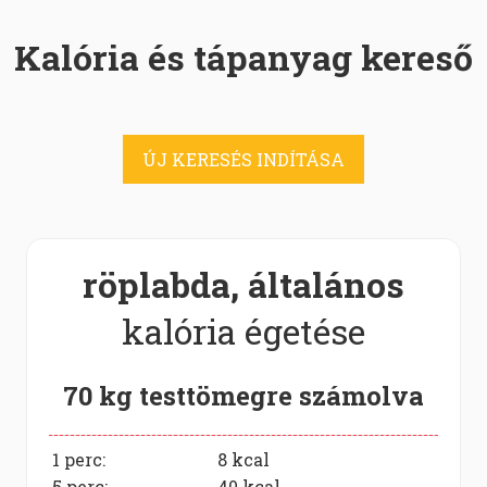
Kalória és tápanyag kereső
ÚJ KERESÉS INDÍTÁSA
röplabda, általános
kalória égetése
70 kg testtömegre számolva
1 perc:
8
kcal
5 perc:
40
kcal