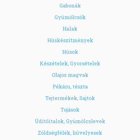
Gabonák
Gyümölcsök
Halak
Húskészítmények
Húsok
Készételek, Gyorsételek
Olajos magvak
Pékáru, tészta
Tejtermékek, Sajtok
Tojások
Üdítőitalok, Gyümölcslevek
Zöldségfélék, hüvelyesek