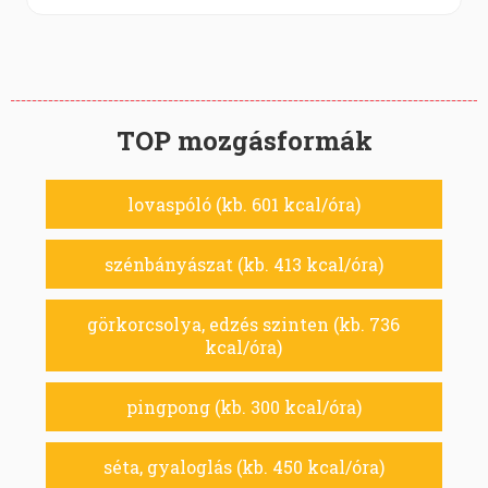
TOP mozgásformák
lovaspóló (kb. 601 kcal/óra)
szénbányászat (kb. 413 kcal/óra)
görkorcsolya, edzés szinten (kb. 736
kcal/óra)
pingpong (kb. 300 kcal/óra)
séta, gyaloglás (kb. 450 kcal/óra)