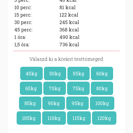
10 perc:
81
kcal
15 perc:
122
kcal
30 perc:
245
kcal
45 perc:
368
kcal
1 óra:
490
kcal
1,5 óra:
736
kcal
Válaszd ki a kívánt testtömeged:
45kg
50kg
55kg
60kg
65kg
70kg
75kg
80kg
85kg
90kg
95kg
100kg
105kg
110kg
115kg
120kg