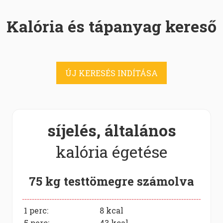
Kalória és tápanyag kereső
ÚJ KERESÉS INDÍTÁSA
síjelés, általános
kalória égetése
75 kg testtömegre számolva
1 perc:
8
kcal
5 perc:
43
kcal