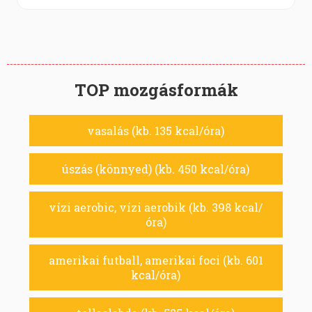
TOP mozgásformák
vasalás (kb. 135 kcal/óra)
úszás (könnyed) (kb. 450 kcal/óra)
vízi aerobic, vízi aerobik (kb. 398 kcal/
óra)
amerikai futball, amerikai foci (kb. 601
kcal/óra)