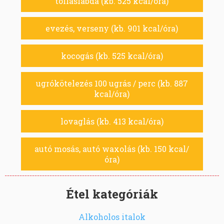
tollaslabda (kb. 525 kcal/óra)
evezés, verseny (kb. 901 kcal/óra)
kocogás (kb. 525 kcal/óra)
ugrókötelezés 100 ugrás / perc (kb. 887
kcal/óra)
lovaglás (kb. 413 kcal/óra)
autó mosás, autó waxolás (kb. 150 kcal/
óra)
Étel kategóriák
Alkoholos italok