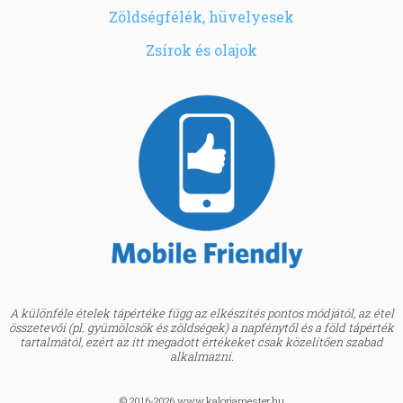
Zöldségfélék, hüvelyesek
Zsírok és olajok
A különféle ételek tápértéke függ az elkészítés pontos módjától, az étel
összetevői (pl. gyümölcsök és zöldségek) a napfénytől és a föld tápérték
tartalmától, ezért az itt megadott értékeket csak közelítően szabad
alkalmazni.
© 2016-2026 www.kaloriamester.hu