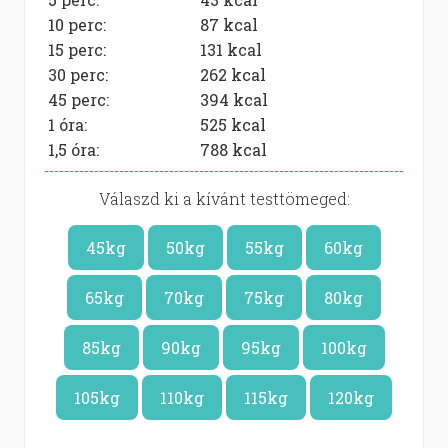
10 perc:
87
kcal
15 perc:
131
kcal
30 perc:
262
kcal
45 perc:
394
kcal
1 óra:
525
kcal
1,5 óra:
788
kcal
Válaszd ki a kívánt testtömeged:
45kg
50kg
55kg
60kg
65kg
70kg
75kg
80kg
85kg
90kg
95kg
100kg
105kg
110kg
115kg
120kg