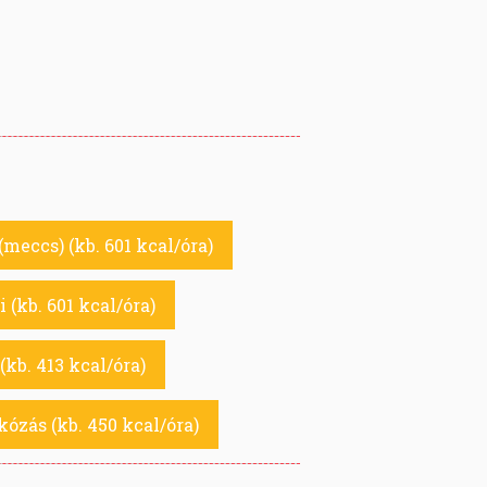
(meccs) (kb. 601 kcal/óra)
 (kb. 601 kcal/óra)
kb. 413 kcal/óra)
kózás (kb. 450 kcal/óra)