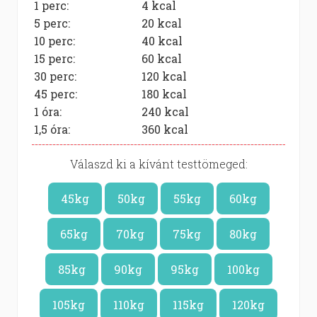
1 perc:
4
kcal
5 perc:
20
kcal
10 perc:
40
kcal
15 perc:
60
kcal
30 perc:
120
kcal
45 perc:
180
kcal
1 óra:
240
kcal
1,5 óra:
360
kcal
Válaszd ki a kívánt testtömeged:
45kg
50kg
55kg
60kg
65kg
70kg
75kg
80kg
85kg
90kg
95kg
100kg
105kg
110kg
115kg
120kg