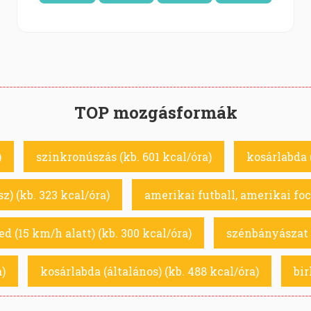
TOP mozgásformák
)
szinkronúszás (kb. 601 kcal/óra)
kosárlabda 
z) (kb. 323 kcal/óra)
amerikai futball, amerikai foci
d (15 km/h alatt) (kb. 300 kcal/óra)
szénbányászat (
a)
kosárlabda (általános) (kb. 488 kcal/óra)
bir