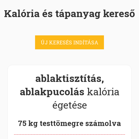
Kalória és tápanyag kereső
ÚJ KERESÉS INDÍTÁSA
ablaktisztítás,
ablakpucolás
kalória
égetése
75 kg testtömegre számolva