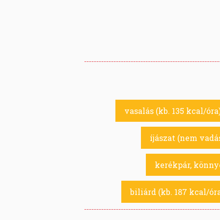
vasalás (kb. 135 kcal/óra
íjászat (nem vadás
kerékpár, könnye
biliárd (kb. 187 kcal/ór