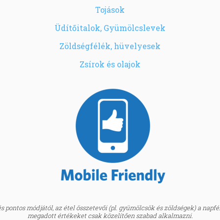
Tojások
Üdítőitalok, Gyümölcslevek
Zöldségfélék, hüvelyesek
Zsírok és olajok
 pontos módjától, az étel összetevői (pl. gyümölcsök és zöldségek) a napfény
megadott értékeket csak közelítően szabad alkalmazni.