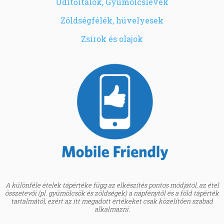
Üdítőitalok, Gyümölcslevek
Zöldségfélék, hüvelyesek
Zsírok és olajok
A különféle ételek tápértéke függ az elkészítés pontos módjától, az étel
összetevői (pl. gyümölcsök és zöldségek) a napfénytől és a föld tápérték
tartalmától, ezért az itt megadott értékeket csak közelítően szabad
alkalmazni.