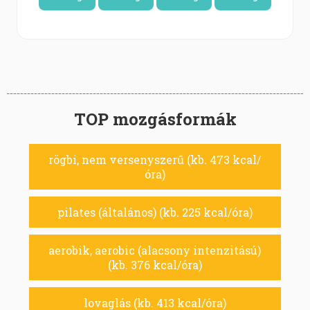
TOP mozgásformák
rögbi, nem versenyszerű (kb. 473 kcal/
óra)
pilates (általános) (kb. 225 kcal/óra)
aerobik, aerobic (alacsony intenzitású)
(kb. 376 kcal/óra)
lovaglás (kb. 413 kcal/óra)