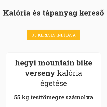
Kalória és tápanyag kereső
ÚJ KERESÉS INDÍTÁSA
hegyi mountain bike
verseny
kalória
égetése
55 kg testtömegre számolva