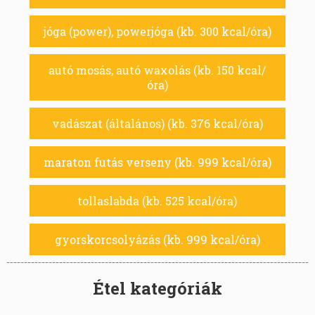
jóga (power), powerjóga (kb. 300 kcal/óra)
autó mosás, autó waxolás (kb. 150 kcal/
óra)
vadászat (általános) (kb. 376 kcal/óra)
maraton futás verseny (kb. 999 kcal/óra)
tollaslabda (kb. 525 kcal/óra)
gyorskorcsolyázás (kb. 999 kcal/óra)
Étel kategóriák