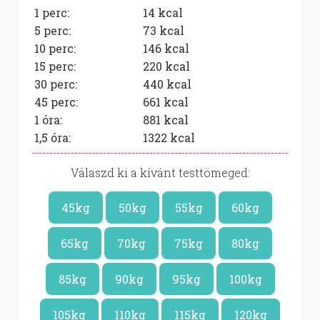
1 perc:
14
kcal
5 perc:
73
kcal
10 perc:
146
kcal
15 perc:
220
kcal
30 perc:
440
kcal
45 perc:
661
kcal
1 óra:
881
kcal
1,5 óra:
1322
kcal
Válaszd ki a kívánt testtömeged:
45kg
50kg
55kg
60kg
65kg
70kg
75kg
80kg
85kg
90kg
95kg
100kg
105kg
110kg
115kg
120kg