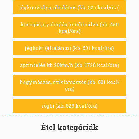
jégkorcsolya, általános (kb. 525 kcal/óra)
kocogás, gyaloglás kombinálva (kb. 450
kcal/óra)
jéghoki (általános) (kb. 601 kcal/óra)
sprintelés kb 20km/h (kb. 1728 kcal/óra)
hegymászás, sziklamászés (kb. 601 kcal/
óra)
rögbi (kb. 623 kcal/óra)
Étel kategóriák