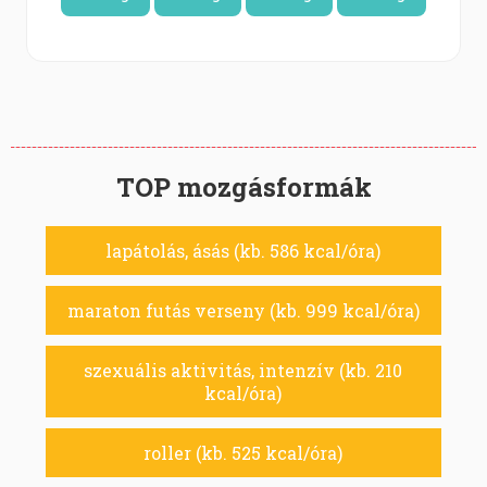
TOP mozgásformák
lapátolás, ásás (kb. 586 kcal/óra)
maraton futás verseny (kb. 999 kcal/óra)
szexuális aktivitás, intenzív (kb. 210
kcal/óra)
roller (kb. 525 kcal/óra)