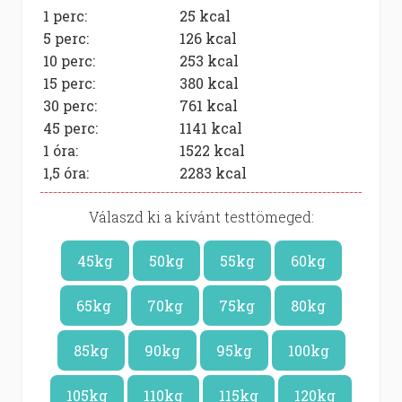
1 perc:
25
kcal
5 perc:
126
kcal
10 perc:
253
kcal
15 perc:
380
kcal
30 perc:
761
kcal
45 perc:
1141
kcal
1 óra:
1522
kcal
1,5 óra:
2283
kcal
Válaszd ki a kívánt testtömeged:
45kg
50kg
55kg
60kg
65kg
70kg
75kg
80kg
85kg
90kg
95kg
100kg
105kg
110kg
115kg
120kg