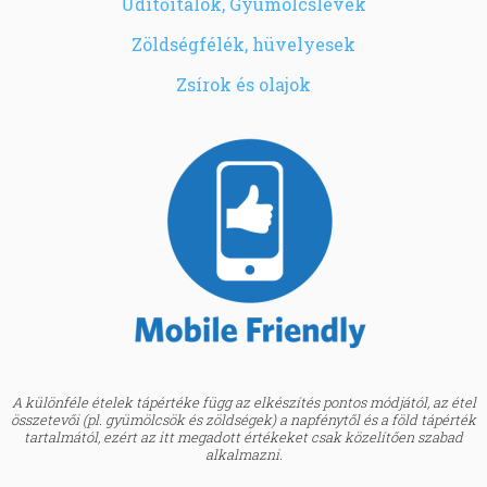
Üdítőitalok, Gyümölcslevek
Zöldségfélék, hüvelyesek
Zsírok és olajok
A különféle ételek tápértéke függ az elkészítés pontos módjától, az étel
összetevői (pl. gyümölcsök és zöldségek) a napfénytől és a föld tápérték
tartalmától, ezért az itt megadott értékeket csak közelítően szabad
alkalmazni.