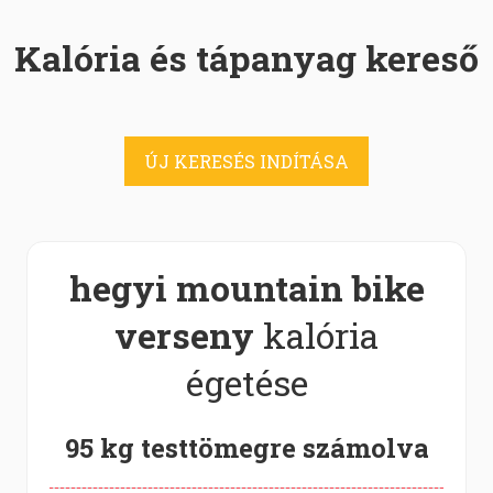
Kalória és tápanyag kereső
ÚJ KERESÉS INDÍTÁSA
hegyi mountain bike
verseny
kalória
égetése
95 kg testtömegre számolva