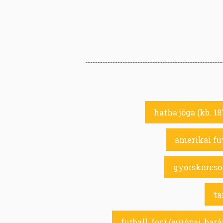
hatha jóga (kb. 18
amerikai fut
gyorskorcsol
ta
futball, foci (európai, bar