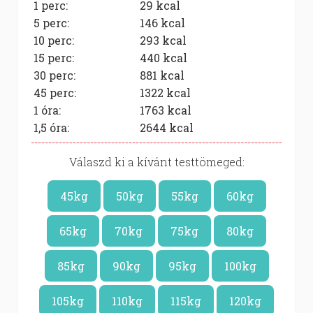
1 perc:
29
kcal
5 perc:
146
kcal
10 perc:
293
kcal
15 perc:
440
kcal
30 perc:
881
kcal
45 perc:
1322
kcal
1 óra:
1763
kcal
1,5 óra:
2644
kcal
Válaszd ki a kívánt testtömeged:
45kg
50kg
55kg
60kg
65kg
70kg
75kg
80kg
85kg
90kg
95kg
100kg
105kg
110kg
115kg
120kg