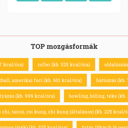
TOP mozgásformák
7 kcal/óra)
roller (kb. 525 kcal/óra)
oldalúszás
ball, amerikai foci (kb. 601 kcal/óra)
hátúszás (kb. 
yázás (kb. 999 kcal/óra)
bowling, bóling, teke (kb.
i chi, taicsi, csi kung, chi kung (általános) (kb. 225 kcal/ó
átságos játék) (kb. 525 kcal/óra)
futás 10km/h (6 perc