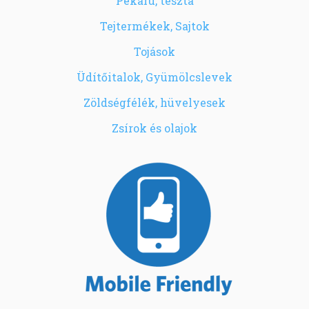
Pékáru, tészta
Tejtermékek, Sajtok
Tojások
Üdítőitalok, Gyümölcslevek
Zöldségfélék, hüvelyesek
Zsírok és olajok