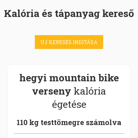
Kalória és tápanyag kereső
ÚJ KERESÉS INDÍTÁSA
hegyi mountain bike
verseny
kalória
égetése
110 kg testtömegre számolva