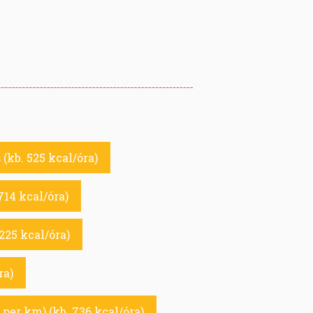
 (kb. 525 kcal/óra)
714 kcal/óra)
 225 kcal/óra)
ra)
 per km) (kb. 736 kcal/óra)