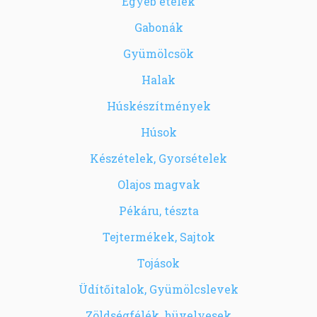
Egyéb ételek
Gabonák
Gyümölcsök
Halak
Húskészítmények
Húsok
Készételek, Gyorsételek
Olajos magvak
Pékáru, tészta
Tejtermékek, Sajtok
Tojások
Üdítőitalok, Gyümölcslevek
Zöldségfélék, hüvelyesek