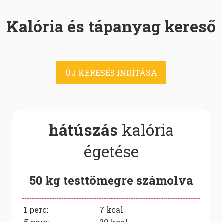
Kalória és tápanyag kereső
ÚJ KERESÉS INDÍTÁSA
hátúszás
kalória
égetése
50 kg testtömegre számolva
1 perc:
7
kcal
5 perc:
39
kcal