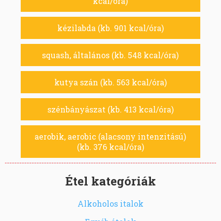
kcal/óra)
kézilabda (kb. 901 kcal/óra)
squash, általános (kb. 548 kcal/óra)
kutya szán (kb. 563 kcal/óra)
szénbányászat (kb. 413 kcal/óra)
aerobik, aerobic (alacsony intenzitású)
(kb. 376 kcal/óra)
Étel kategóriák
Alkoholos italok