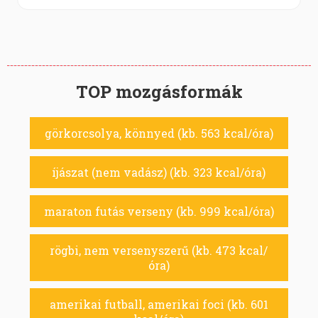
TOP mozgásformák
görkorcsolya, könnyed (kb. 563 kcal/óra)
íjászat (nem vadász) (kb. 323 kcal/óra)
maraton futás verseny (kb. 999 kcal/óra)
rögbi, nem versenyszerű (kb. 473 kcal/
óra)
amerikai futball, amerikai foci (kb. 601