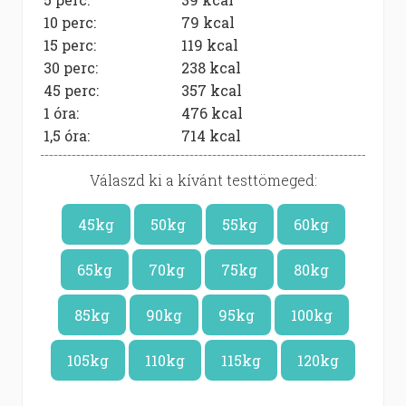
10 perc:
79
kcal
15 perc:
119
kcal
30 perc:
238
kcal
45 perc:
357
kcal
1 óra:
476
kcal
1,5 óra:
714
kcal
Válaszd ki a kívánt testtömeged:
45kg
50kg
55kg
60kg
65kg
70kg
75kg
80kg
85kg
90kg
95kg
100kg
105kg
110kg
115kg
120kg