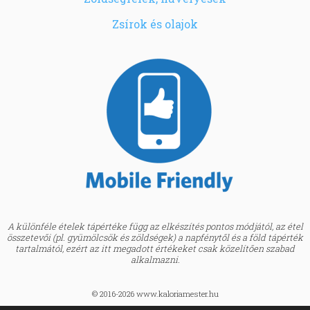
Zsírok és olajok
A különféle ételek tápértéke függ az elkészítés pontos módjától, az étel
összetevői (pl. gyümölcsök és zöldségek) a napfénytől és a föld tápérték
tartalmától, ezért az itt megadott értékeket csak közelítően szabad
alkalmazni.
© 2016-2026 www.kaloriamester.hu