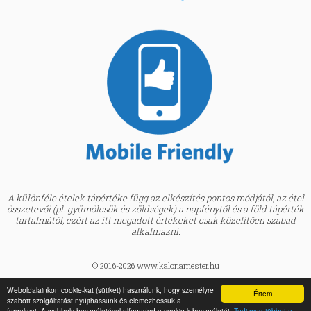
A különféle ételek tápértéke függ az elkészítés pontos módjától, az étel
összetevői (pl. gyümölcsök és zöldségek) a napfénytől és a föld tápérték
tartalmától, ezért az itt megadott értékeket csak közelítően szabad
alkalmazni.
© 2016-2026 www.kaloriamester.hu
created by
Webfaktor
Weboldalainkon cookie-kat (sütiket) használunk, hogy személyre
Értem
szabott szolgáltatást nyújthassunk és elemezhessük a
BMI kalkulátor »
forgalmat. A webhely használatával elfogadod a cookie-k használatát.
Tudj meg többet a