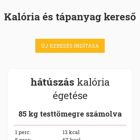
Kalória és tápanyag kereső
ÚJ KERESÉS INDÍTÁSA
hátúszás
kalória
égetése
85 kg testtömegre számolva
1 perc:
13
kcal
5 perc:
67
kcal