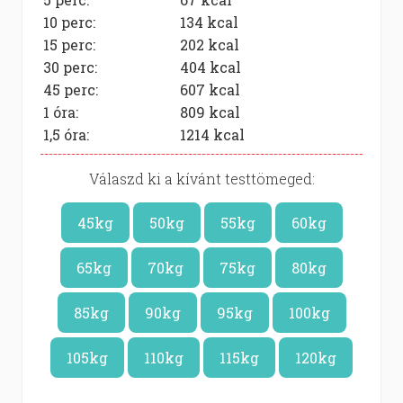
10 perc:
134
kcal
15 perc:
202
kcal
30 perc:
404
kcal
45 perc:
607
kcal
1 óra:
809
kcal
1,5 óra:
1214
kcal
Válaszd ki a kívánt testtömeged:
45kg
50kg
55kg
60kg
65kg
70kg
75kg
80kg
85kg
90kg
95kg
100kg
105kg
110kg
115kg
120kg