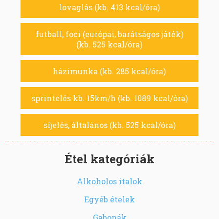
lovaglás (kb. 413 kcal/óra)
futball, foci (európai, barátságos játék)
(kb. 525 kcal/óra)
házimunka (kb. 285 kcal/óra)
sprintelés kb. 15km/h (kb. 1089 kcal/óra)
síjelés, általános (kb. 525 kcal/óra)
Étel kategóriák
Alkoholos italok
Egyéb ételek
Gabonák