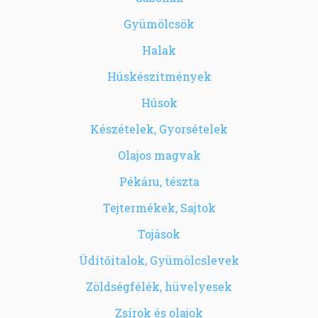
Gyümölcsök
Halak
Húskészítmények
Húsok
Készételek, Gyorsételek
Olajos magvak
Pékáru, tészta
Tejtermékek, Sajtok
Tojások
Üdítőitalok, Gyümölcslevek
Zöldségfélék, hüvelyesek
Zsírok és olajok