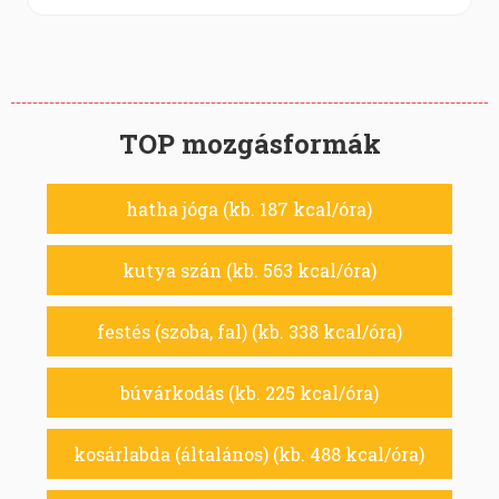
TOP mozgásformák
hatha jóga (kb. 187 kcal/óra)
kutya szán (kb. 563 kcal/óra)
festés (szoba, fal) (kb. 338 kcal/óra)
búvárkodás (kb. 225 kcal/óra)
kosárlabda (általános) (kb. 488 kcal/óra)