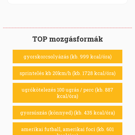
TOP mozgásformák
gyorskorcsolyázás (kb. 999 kcal/óra)
sprintelés kb 20km/h (kb. 1728 kcal/óra)
ugrókötelezés 100 ugrás / perc (kb. 887
kcal/óra)
gyorsúszás (könnyed) (kb. 435 kcal/óra)
amerikai futball, amerikai foci (kb. 601