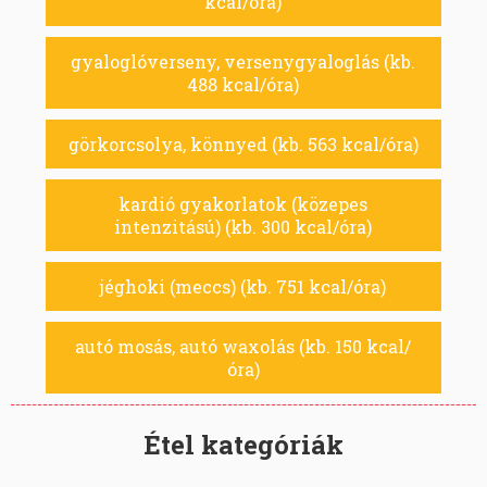
kcal/óra)
gyaloglóverseny, versenygyaloglás (kb.
488 kcal/óra)
görkorcsolya, könnyed (kb. 563 kcal/óra)
kardió gyakorlatok (közepes
intenzitású) (kb. 300 kcal/óra)
jéghoki (meccs) (kb. 751 kcal/óra)
autó mosás, autó waxolás (kb. 150 kcal/
óra)
Étel kategóriák