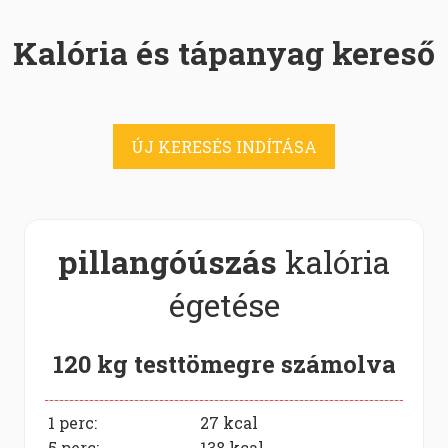
Kalória és tápanyag kereső
ÚJ KERESÉS INDÍTÁSA
pillangóúszás
kalória
égetése
120 kg testtömegre számolva
1 perc:
27
kcal
5 perc:
138
kcal