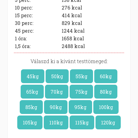
10 perc:
276
kcal
15 perc:
414
kcal
30 perc:
829
kcal
45 perc:
1244
kcal
1 óra:
1658
kcal
1,5 óra:
2488
kcal
Válaszd ki a kívánt testtömeged:
45kg
50kg
55kg
60kg
65kg
70kg
75kg
80kg
85kg
90kg
95kg
100kg
105kg
110kg
115kg
120kg