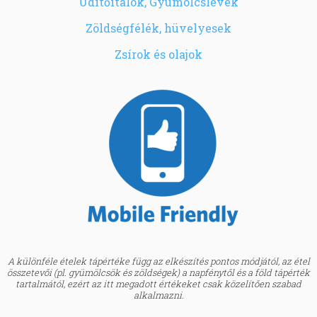
Üdítőitalok, Gyümölcslevek
Zöldségfélék, hüvelyesek
Zsírok és olajok
A különféle ételek tápértéke függ az elkészítés pontos módjától, az étel
összetevői (pl. gyümölcsök és zöldségek) a napfénytől és a föld tápérték
tartalmától, ezért az itt megadott értékeket csak közelítően szabad
alkalmazni.