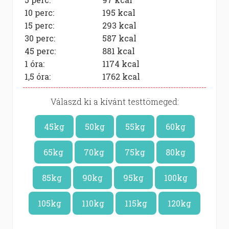
10 perc:
195
kcal
15 perc:
293
kcal
30 perc:
587
kcal
45 perc:
881
kcal
1 óra:
1174
kcal
1,5 óra:
1762
kcal
Válaszd ki a kívánt testtömeged:
45kg
50kg
55kg
60kg
65kg
70kg
75kg
80kg
85kg
90kg
95kg
100kg
105kg
110kg
115kg
120kg