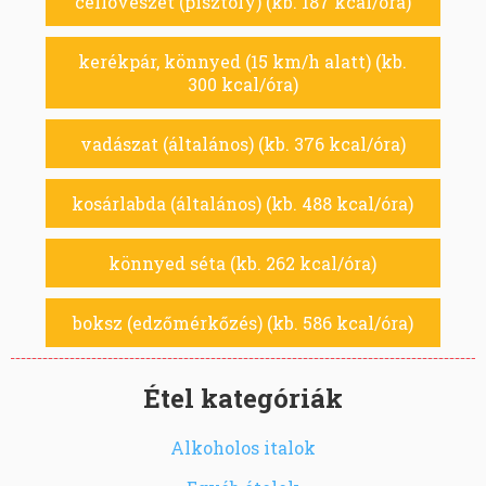
céllövészet (pisztoly) (kb. 187 kcal/óra)
kerékpár, könnyed (15 km/h alatt) (kb.
300 kcal/óra)
vadászat (általános) (kb. 376 kcal/óra)
kosárlabda (általános) (kb. 488 kcal/óra)
könnyed séta (kb. 262 kcal/óra)
boksz (edzőmérkőzés) (kb. 586 kcal/óra)
Étel kategóriák
Alkoholos italok