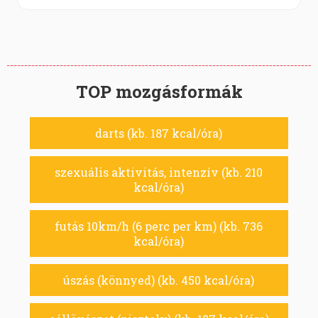
TOP mozgásformák
darts (kb. 187 kcal/óra)
szexuális aktivitás, intenzív (kb. 210
kcal/óra)
futás 10km/h (6 perc per km) (kb. 736
kcal/óra)
úszás (könnyed) (kb. 450 kcal/óra)