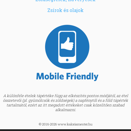
Zsírok és olajok
A különféle ételek tápértéke függ az elkészítés pontos módjától, az étel
összetevői (pl. gyümölcsök és zöldségek) a napfénytől és a föld tápérték
tartalmától, ezért az itt megadott értékeket csak közelítően szabad
alkalmazni.
© 2016-2026 www.kaloriamester.hu