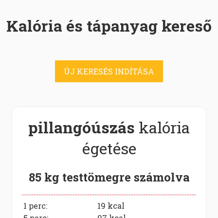
Kalória és tápanyag kereső
ÚJ KERESÉS INDÍTÁSA
pillangóúszás
kalória
égetése
85 kg testtömegre számolva
1 perc:
19
kcal
5 perc:
97
kcal