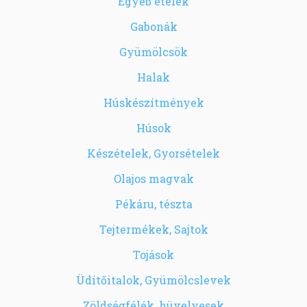
Egyéb ételek
Gabonák
Gyümölcsök
Halak
Húskészítmények
Húsok
Készételek, Gyorsételek
Olajos magvak
Pékáru, tészta
Tejtermékek, Sajtok
Tojások
Üdítőitalok, Gyümölcslevek
Zöldségfélék, hüvelyesek