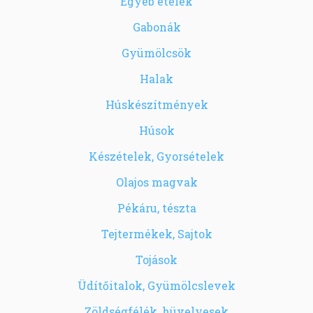
Egyéb ételek
Gabonák
Gyümölcsök
Halak
Húskészítmények
Húsok
Készételek, Gyorsételek
Olajos magvak
Pékáru, tészta
Tejtermékek, Sajtok
Tojások
Üdítőitalok, Gyümölcslevek
Zöldségfélék, hüvelyesek