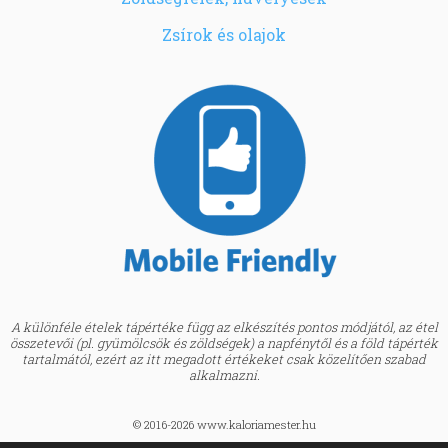
Zsírok és olajok
A különféle ételek tápértéke függ az elkészítés pontos módjától, az étel
összetevői (pl. gyümölcsök és zöldségek) a napfénytől és a föld tápérték
tartalmától, ezért az itt megadott értékeket csak közelítően szabad
alkalmazni.
© 2016-2026 www.kaloriamester.hu