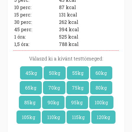
10 perc:
87
kcal
15 perc:
131
kcal
30 perc:
262
kcal
45 perc:
394
kcal
1 óra:
525
kcal
1,5 óra:
788
kcal
Válaszd ki a kívánt testtömeged:
45kg
50kg
55kg
60kg
65kg
70kg
75kg
80kg
85kg
90kg
95kg
100kg
105kg
110kg
115kg
120kg