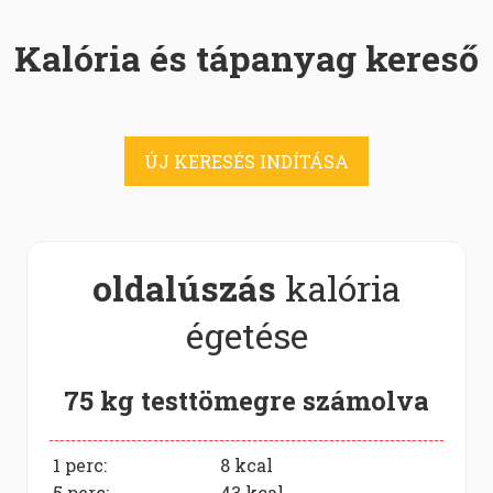
Kalória és tápanyag kereső
ÚJ KERESÉS INDÍTÁSA
oldalúszás
kalória
égetése
75 kg testtömegre számolva
1 perc:
8
kcal
5 perc:
43
kcal