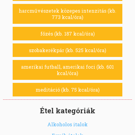
harcművészetek közepes intenzitás (kb.
773 kcal/óra)
főzés (kb. 187 kcal/óra)
szobakerékpár (kb. 525 kcal/óra)
amerikai futball, amerikai foci (kb. 601
kcal/óra)
meditáció (kb. 75 kcal/óra)
Étel kategóriák
Alkoholos italok