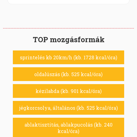
TOP mozgásformák
sprintelés kb 20km/h (kb. 1728 kcal/óra)
oldalúszás (kb. 525 kcal/óra)
kézilabda (kb. 901 kcal/óra)
jégkorcsolya, általános (kb. 525 kcal/óra)
ablaktisztítás, ablakpucolás (kb. 240
kcal/óra)