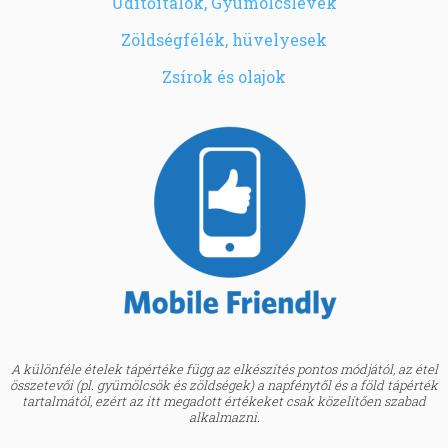
Üdítőitalok, Gyümölcslevek
Zöldségfélék, hüvelyesek
Zsírok és olajok
A különféle ételek tápértéke függ az elkészítés pontos módjától, az étel
összetevői (pl. gyümölcsök és zöldségek) a napfénytől és a föld tápérték
tartalmától, ezért az itt megadott értékeket csak közelítően szabad
alkalmazni.