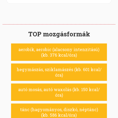
TOP mozgásformák
aerobik, aerobic (alacsony intenzitású)
(kb. 376 kcal/óra)
hegymászás, sziklamászés (kb. 601 kcal/
óra)
autó mosás, autó waxolás (kb. 150 kcal/
óra)
tánc (hagyományos, diszkó, néptánc)
(kb. 586 kcal/óra)