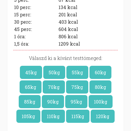
10 perc:
134
kcal
15 perc:
201
kcal
30 perc:
403
kcal
45 perc:
604
kcal
1 óra:
806
kcal
1,5 óra:
1209
kcal
Válaszd ki a kívánt testtömeged:
45kg
50kg
55kg
60kg
65kg
70kg
75kg
80kg
85kg
90kg
95kg
100kg
105kg
110kg
115kg
120kg