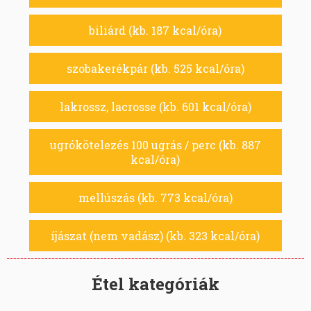
biliárd (kb. 187 kcal/óra)
szobakerékpár (kb. 525 kcal/óra)
lakrossz, lacrosse (kb. 601 kcal/óra)
ugrókötelezés 100 ugrás / perc (kb. 887
kcal/óra)
mellúszás (kb. 773 kcal/óra)
íjászat (nem vadász) (kb. 323 kcal/óra)
Étel kategóriák