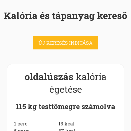
Kalória és tápanyag kereső
ÚJ KERESÉS INDÍTÁSA
oldalúszás
kalória
égetése
115 kg testtömegre számolva
1 perc:
13
kcal
5 perc:
67
kcal