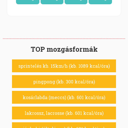
TOP mozgásformák
sprintelés kb. 15km/h (kb. 1089 kcal/óra)
pingpong (kb. 300 kcal/óra)
kosárlabda (meccs) (kb. 601 kcal/óra)
lakrossz, lacrosse (kb. 601 kcal/óra)