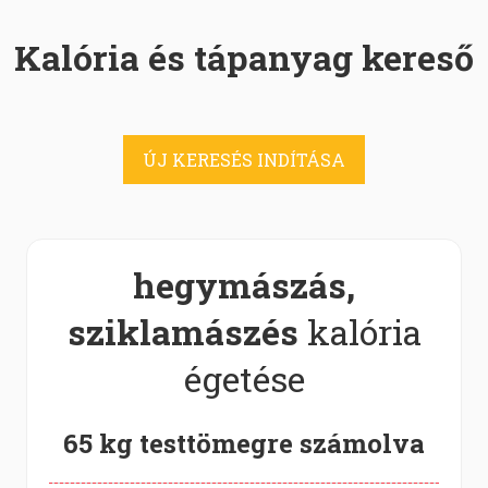
Kalória és tápanyag kereső
ÚJ KERESÉS INDÍTÁSA
hegymászás,
sziklamászés
kalória
égetése
65 kg testtömegre számolva