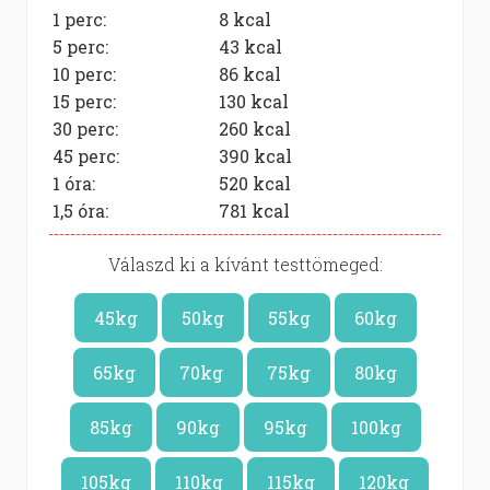
1 perc:
8
kcal
5 perc:
43
kcal
10 perc:
86
kcal
15 perc:
130
kcal
30 perc:
260
kcal
45 perc:
390
kcal
1 óra:
520
kcal
1,5 óra:
781
kcal
Válaszd ki a kívánt testtömeged:
45kg
50kg
55kg
60kg
65kg
70kg
75kg
80kg
85kg
90kg
95kg
100kg
105kg
110kg
115kg
120kg