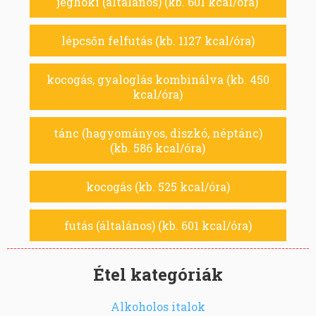
jéghoki (általános) (kb. 601 kcal/óra)
lépcsőn felfutás (kb. 1127 kcal/óra)
kocogás, gyaloglás kombinálva (kb. 450
kcal/óra)
tánc (hagyományos, diszkó, néptánc)
(kb. 586 kcal/óra)
kocogás (kb. 525 kcal/óra)
futás (általános) (kb. 601 kcal/óra)
Étel kategóriák
Alkoholos italok