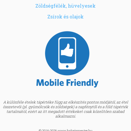
Zöldségfélék, hüvelyesek
Zsírok és olajok
A különféle ételek tápértéke függ az elkészítés pontos módjától, az étel
összetevői (pl. gyümölcsök és zöldségek) a napfénytől és a föld tápérték
tartalmától, ezért az itt megadott értékeket csak közelítően szabad
alkalmazni.
© 2016-2026 www.kaloriamester.hu