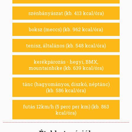
szénbányászat (kb. 413 kcal/óra)
boksz (meccs) (kb. 962 kcal/óra)
tenisz, általános (kb. 548 kcal/óra)
kerékpározás - hegyi, BMX,
mountainbike (kb. 639 kcal/óra)
tánc (hagyományos, diszkó, néptánc)
(kb. 586 kcal/óra)
futás 12km/h (5 perc per km) (kb. 863
kcal/óra)