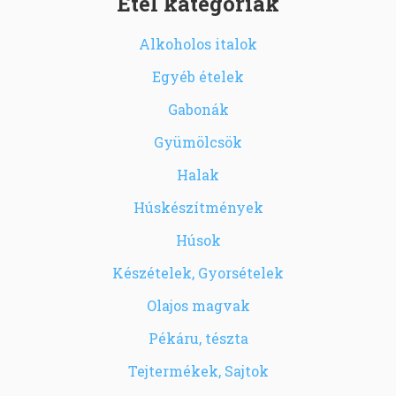
Étel kategóriák
Alkoholos italok
Egyéb ételek
Gabonák
Gyümölcsök
Halak
Húskészítmények
Húsok
Készételek, Gyorsételek
Olajos magvak
Pékáru, tészta
Tejtermékek, Sajtok