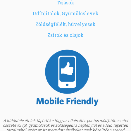
Tojások
Üdítőitalok, Gyümölcslevek
Zöldségfélék, hüvelyesek
Zsírok és olajok
A különféle ételek tápértéke függ az elkészítés pontos módjától, az étel
összetevői (pl. gyümölcsök és zöldségek) a napfénytől és a föld tápérték
tartalmától, ezért az itt megadott értékeket csak közelítően szabad