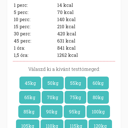
1 perc:
14
kcal
5 perc:
70
kcal
10 perc:
140
kcal
15 perc:
210
kcal
30 perc:
420
kcal
45 perc:
631
kcal
1 óra:
841
kcal
1,5 óra:
1262
kcal
Válaszd ki a kívánt testtömeged:
45kg
50kg
55kg
60kg
65kg
70kg
75kg
80kg
85kg
90kg
95kg
100kg
105kg
110kg
115kg
120kg