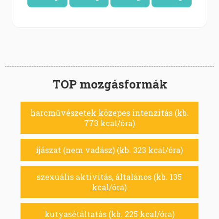
TOP mozgásformák
harcművészetek közepes intenzitás (kb.
773 kcal/óra)
íjászat (nem vadász) (kb. 323 kcal/óra)
szexuális aktivitás, általános (kb. 135
kcal/óra)
kutyasétáltatás (kb. 225 kcal/óra)