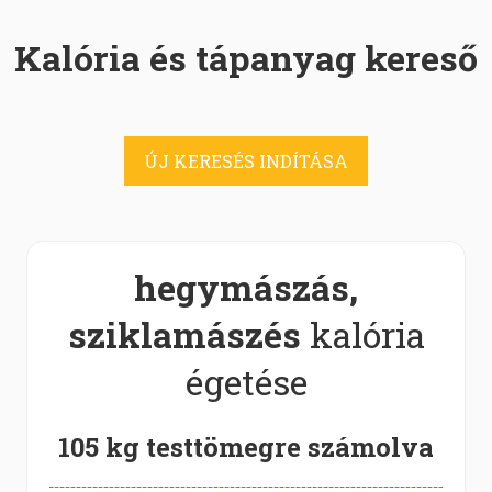
Kalória és tápanyag kereső
ÚJ KERESÉS INDÍTÁSA
hegymászás,
sziklamászés
kalória
égetése
105 kg testtömegre számolva