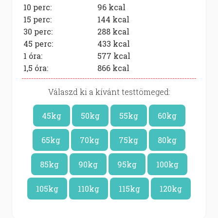
10 perc:
96
kcal
15 perc:
144
kcal
30 perc:
288
kcal
45 perc:
433
kcal
1 óra:
577
kcal
1,5 óra:
866
kcal
Válaszd ki a kívánt testtömeged:
45kg
50kg
55kg
60kg
65kg
70kg
75kg
80kg
85kg
90kg
95kg
100kg
105kg
110kg
115kg
120kg