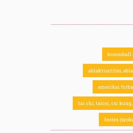
broomball (
ablaktisztítás, abl
amerikai futbal
tai chi, taicsi, csi kung
festés (szoba