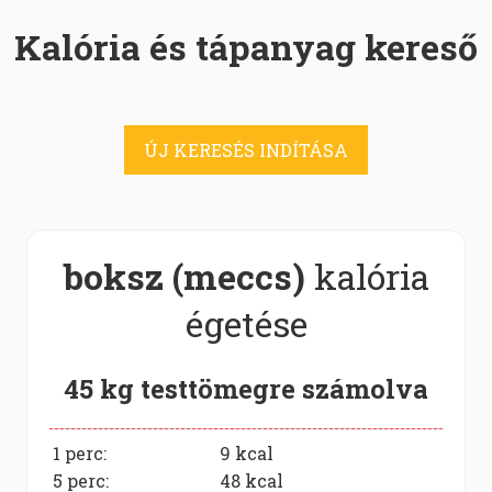
Kalória és tápanyag kereső
ÚJ KERESÉS INDÍTÁSA
boksz (meccs)
kalória
égetése
45 kg testtömegre számolva
1 perc:
9
kcal
5 perc:
48
kcal