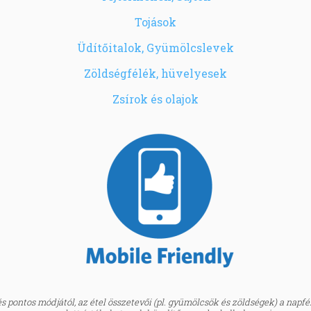
Tojások
Üdítőitalok, Gyümölcslevek
Zöldségfélék, hüvelyesek
Zsírok és olajok
 pontos módjától, az étel összetevői (pl. gyümölcsök és zöldségek) a napfény