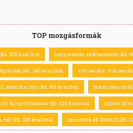
TOP mozgásformák
kb. 525 kcal/óra)
hegymászás, sziklamászés (kb. 60
akpucolás (kb. 240 kcal/óra)
vízi aerobic, vízi aerob
l, amerikai foci (kb. 601 kcal/óra)
boksz (meccs) (k
, chi kung (általános) (kb. 225 kcal/óra)
pilates (álta
, fal) (kb. 338 kcal/óra)
sprintelés kb 20km/h (kb. 1