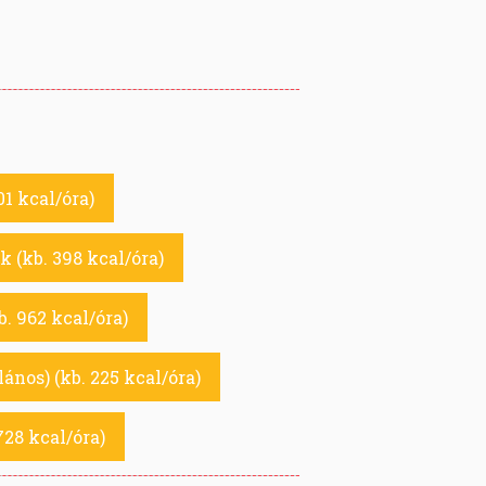
1 kcal/óra)
ik (kb. 398 kcal/óra)
b. 962 kcal/óra)
lános) (kb. 225 kcal/óra)
728 kcal/óra)