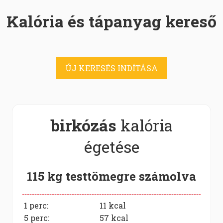
Kalória és tápanyag kereső
ÚJ KERESÉS INDÍTÁSA
birkózás
kalória
égetése
115 kg testtömegre számolva
1 perc:
11
kcal
5 perc:
57
kcal