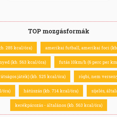
TOP mozgásformák
. 285 kcal/óra)
amerikai futball, amerikai foci (kb
yed (kb. 563 kcal/óra)
futás 10km/h (6 perc per km)
arátságos játék) (kb. 525 kcal/óra)
rögbi, nem verseny
l/óra)
hátúszás (kb. 714 kcal/óra)
síjelés, álta
kerékpározás - általános (kb. 563 kcal/óra)