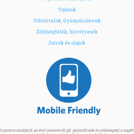
Tojások
Üdítőitalok, Gyümölcslevek
Zöldségfélék, hüvelyesek
Zsírok és olajok
 pontos módjától, az étel összetevői (pl. gyümölcsök és zöldségek) a napfény