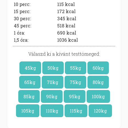
10 perc:
115
kcal
15 perc:
172
kcal
30 perc:
345
kcal
45 perc:
518
kcal
1 óra:
690
kcal
1,5 óra:
1036
kcal
Válaszd ki a kívánt testtömeged:
45kg
50kg
55kg
60kg
65kg
70kg
75kg
80kg
85kg
90kg
95kg
100kg
105kg
110kg
115kg
120kg