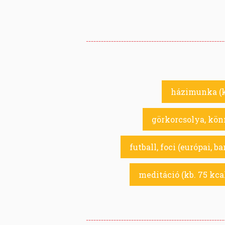
házimunka (kb
görkorcsolya, könn
futball, foci (európai, b
meditáció (kb. 75 kca