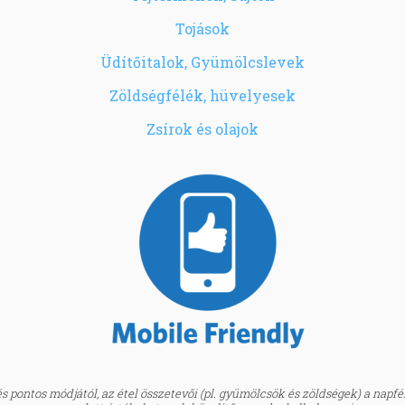
Tojások
Üdítőitalok, Gyümölcslevek
Zöldségfélék, hüvelyesek
Zsírok és olajok
 pontos módjától, az étel összetevői (pl. gyümölcsök és zöldségek) a napfény