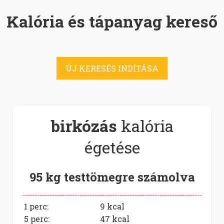
Kalória és tápanyag kereső
ÚJ KERESÉS INDÍTÁSA
birkózás
kalória
égetése
95 kg testtömegre számolva
1 perc:
9
kcal
5 perc:
47
kcal