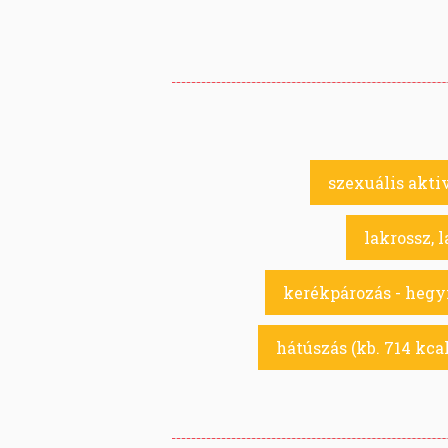
szexuális aktiv
lakrossz, l
kerékpározás - hegyi
hátúszás (kb. 714 kcal