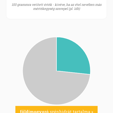
100 grammra vetített érték - kivéve, ha az étel nevében más
mértékegység szerepel (pl. 1db)
földimogyoró
szénhidrát tartalma »