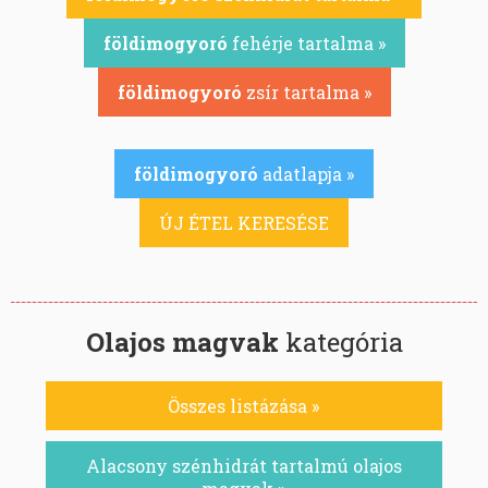
földimogyoró
fehérje tartalma »
földimogyoró
zsír tartalma »
földimogyoró
adatlapja »
ÚJ ÉTEL KERESÉSE
Olajos magvak
kategória
Összes listázása »
Alacsony szénhidrát tartalmú olajos