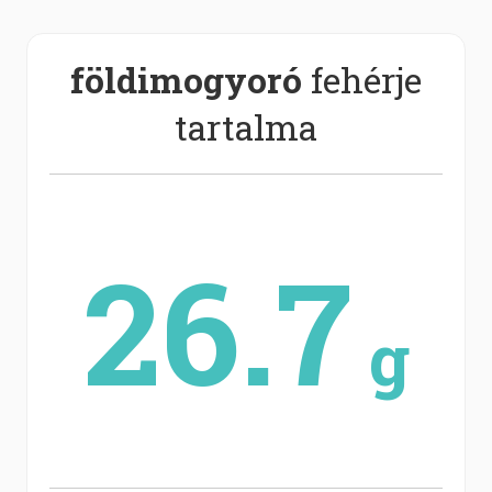
földimogyoró
fehérje
tartalma
26.7
g