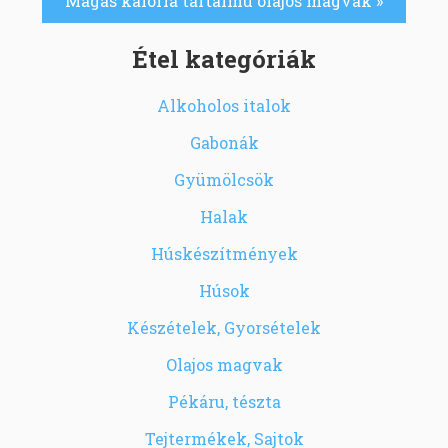
Magas kalória tartalmú olajos magvak »
Étel kategóriák
Alkoholos italok
Gabonák
Gyümölcsök
Halak
Húskészítmények
Húsok
Készételek, Gyorsételek
Olajos magvak
Pékáru, tészta
Tejtermékek, Sajtok