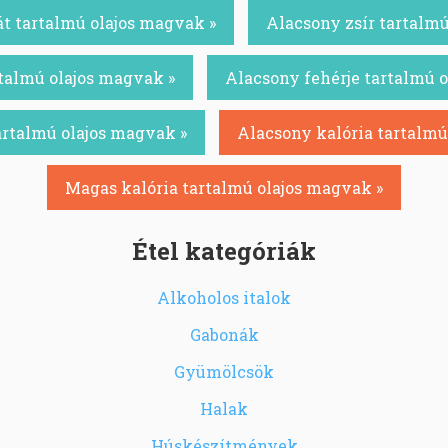
t tartalmú olajos magvak »
Alacsony zsír tartalmú
talmú olajos magvak »
Alacsony fehérje tartalmú 
artalmú olajos magvak »
Alacsony kalória tartalmú
Magas kalória tartalmú olajos magvak »
Étel kategóriák
Alkoholos italok
Gabonák
Gyümölcsök
Halak
Húskészítmények