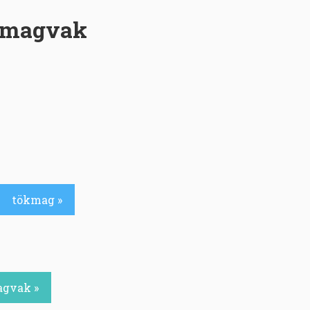
s magvak
tökmag »
agvak »