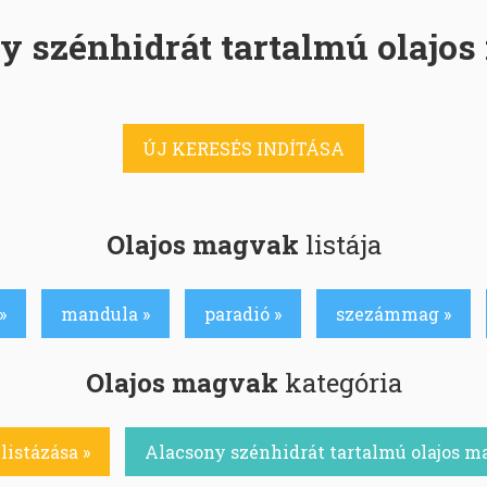
y szénhidrát tartalmú olajo
ÚJ KERESÉS INDÍTÁSA
Olajos magvak
listája
»
mandula »
paradió »
szezámmag »
Olajos magvak
kategória
listázása »
Alacsony szénhidrát tartalmú olajos m