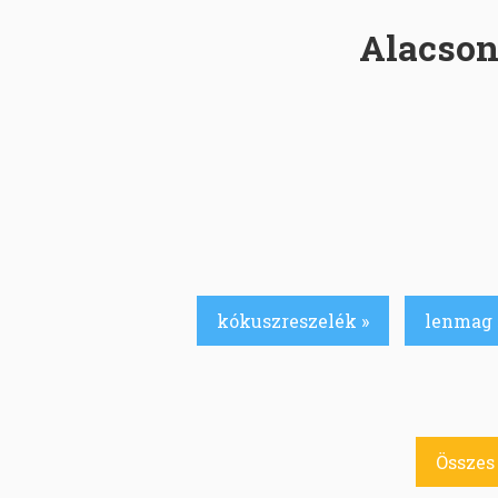
Alacson
kókuszreszelék »
lenmag 
Összes 