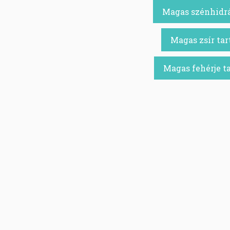
Magas szénhidrá
Magas zsír tar
Magas fehérje t