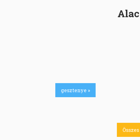
Alac
gesztenye »
Összes 