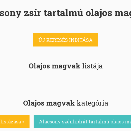
sony zsír tartalmú olajos m
ÚJ KERESÉS INDÍTÁSA
Olajos magvak
listája
Olajos magvak
kategória
listázása »
Alacsony szénhidrát tartalmú olajos m