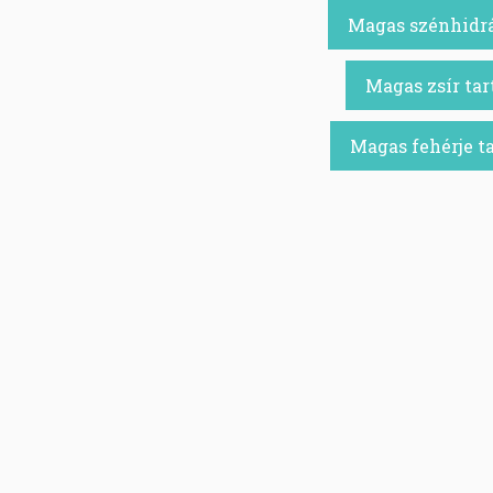
Magas szénhidrá
Magas zsír tar
Magas fehérje t