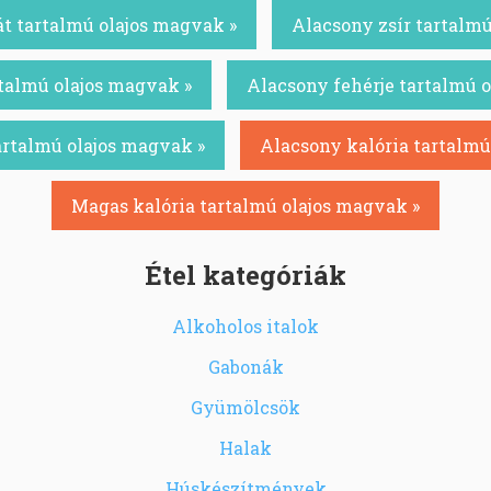
t tartalmú olajos magvak »
Alacsony zsír tartalmú
talmú olajos magvak »
Alacsony fehérje tartalmú 
artalmú olajos magvak »
Alacsony kalória tartalmú
Magas kalória tartalmú olajos magvak »
Étel kategóriák
Alkoholos italok
Gabonák
Gyümölcsök
Halak
Húskészítmények