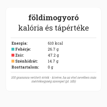
földimogyoró
kalória és tápértéke
Energia
:
610
kcal
Fehérje
:
26.7
g
Zsír
:
47.2
g
Szénhidrát
:
14.7
g
Rosttartalom:
0
g
100 grammra vetített érték - kivéve, ha az étel nevében más
mértékegység szerepel (pl. 1db)