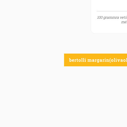
100 grammra vetít
mér
bertolli margarin(olívaol