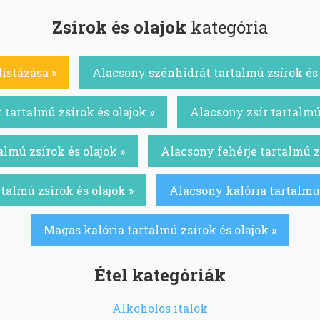
Zsírok és olajok
kategória
listázása »
Alacsony szénhidrát tartalmú zsírok és 
tartalmú zsírok és olajok »
Alacsony zsír tartalmú 
almú zsírok és olajok »
Alacsony fehérje tartalmú zs
talmú zsírok és olajok »
Alacsony kalória tartalmú 
Magas kalória tartalmú zsírok és olajok »
Étel kategóriák
Alkoholos italok