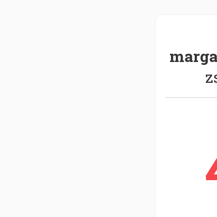
margar
z