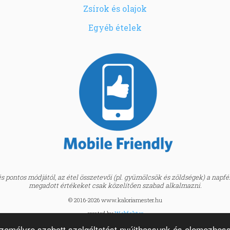
Zsírok és olajok
Egyéb ételek
 pontos módjától, az étel összetevői (pl. gyümölcsök és zöldségek) a napfény
megadott értékeket csak közelítően szabad alkalmazni.
© 2016-2026 www.kaloriamester.hu
created by
Webfaktor
személyre szabott szolgáltatást nyújthassunk és elemezhes
BMI kalkulátor »