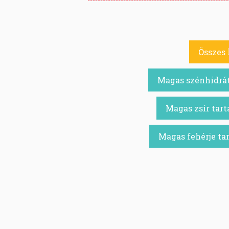
Összes 
Magas szénhidrát 
Magas zsír tart
Magas fehérje tar