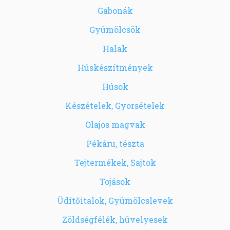
Gabonák
Gyümölcsök
Halak
Húskészítmények
Húsok
Készételek, Gyorsételek
Olajos magvak
Pékáru, tészta
Tejtermékek, Sajtok
Tojások
Üdítőitalok, Gyümölcslevek
Zöldségfélék, hüvelyesek