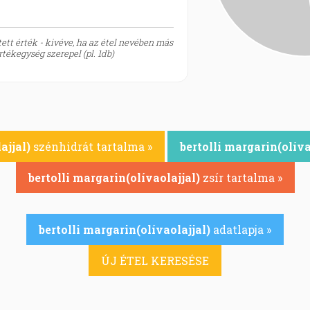
ett érték - kivéve, ha az étel nevében más
tékegység szerepel (pl. 1db)
ajjal)
szénhidrát tartalma »
bertolli margarin(olíva
bertolli margarin(olívaolajjal)
zsír tartalma »
bertolli margarin(olívaolajjal)
adatlapja »
ÚJ ÉTEL KERESÉSE