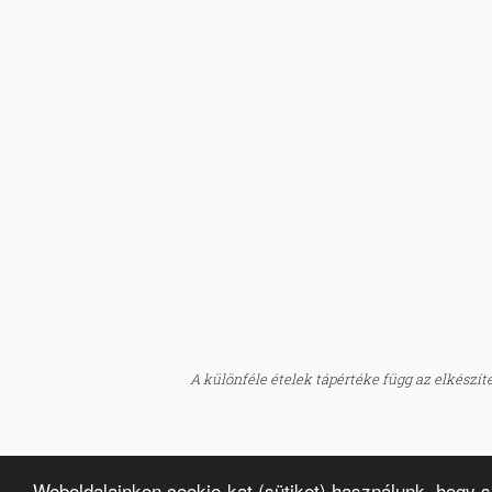
A különféle ételek tápértéke függ az elkészítés
Weboldalainkon cookie-kat (sütiket) használunk, hogy 