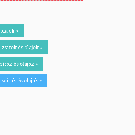
olajok »
zsírok és olajok »
írok és olajok »
zsírok és olajok »