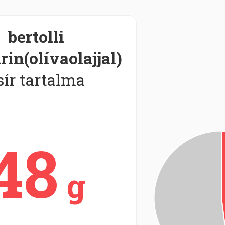
bertolli
in(olívaolajjal)
sír tartalma
48
g