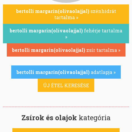
bertolli margarin(olívaolajjal)
szénhidrát
tartalma »
bertolli margarin(olívaolajjal)
fehérje tartalma
»
bertolli margarin(olívaolajjal)
zsír tartalma »
bertolli margarin(olívaolajjal)
adatlapja »
ÚJ ÉTEL KERESÉSE
Zsírok és olajok
kategória