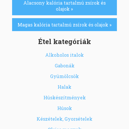
Alacsony kalória tartalmú zsírok és
olajok »
Magas kalória tartalmú zsírok és olajok »
Étel kategóriák
Alkoholos italok
Gabonák
Gyümölcsök
Halak
Húskészítmények
Húsok
Készételek, Gyorsételek