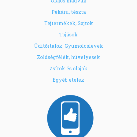
Olajos magvak
Pékáru, tészta
Tejtermékek, Sajtok
Tojások
Üdítőitalok, Gyümölcslevek
Zöldségfélék, hüvelyesek
Zsírok és olajok
Egyéb ételek