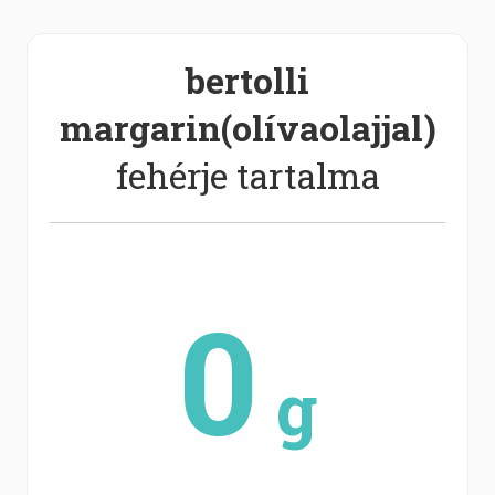
bertolli
margarin(olívaolajjal)
fehérje tartalma
0
g