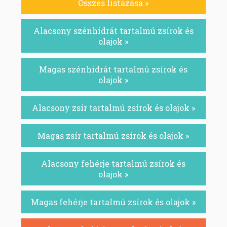
Összes listázása »
Alacsony szénhidrát tartalmú zsírok és
olajok »
Magas szénhidrát tartalmú zsírok és
olajok »
Alacsony zsír tartalmú zsírok és olajok »
Magas zsír tartalmú zsírok és olajok »
Alacsony fehérje tartalmú zsírok és
olajok »
Magas fehérje tartalmú zsírok és olajok »