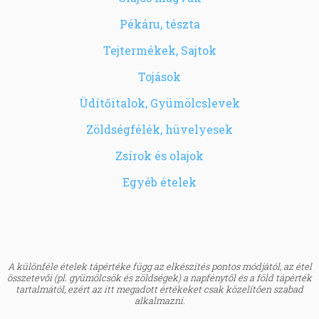
Pékáru, tészta
Tejtermékek, Sajtok
Tojások
Üdítőitalok, Gyümölcslevek
Zöldségfélék, hüvelyesek
Zsírok és olajok
Egyéb ételek
A különféle ételek tápértéke függ az elkészítés pontos módjától, az étel
összetevői (pl. gyümölcsök és zöldségek) a napfénytől és a föld tápérték
tartalmától, ezért az itt megadott értékeket csak közelítően szabad
alkalmazni.