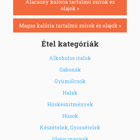
Alacsony kalória tartalmú zsírok és
olajok »
Magas kalória tartalmú zsírok és olajok »
Étel kategóriák
Alkoholos italok
Gabonák
Gyümölcsök
Halak
Húskészítmények
Húsok
Készételek, Gyorsételek
Olajos magvak