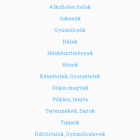
Alkoholos italok
Gabonák
Gyümölcsök
Halak
Húskészítmények
Húsok
Készételek, Gyorsételek
Olajos magvak
Pékáru, tészta
Tejtermékek, Sajtok
Tojások
Üdítőitalok, Gyümölcslevek