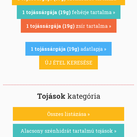
1 tojássárgája (19g)
fehérje tartalma »
1 tojássárgája (19g)
zsír tartalma »
1 tojássárgája (19g)
adatlapja »
ÚJ ÉTEL KERESÉSE
Tojások
kategória
Összes listázása »
Alacsony szénhidrát tartalmú tojások »