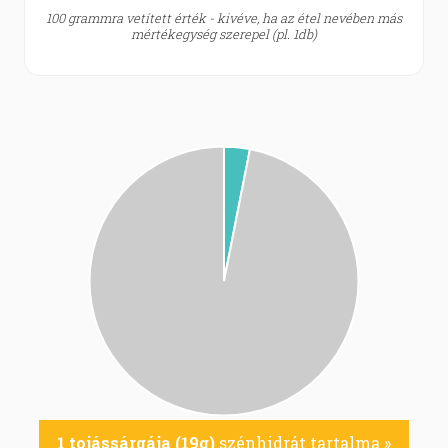
100 grammra vetített érték - kivéve, ha az étel nevében más
mértékegység szerepel (pl. 1db)
1 tojássárgája (19g)
szénhidrát tartalma »