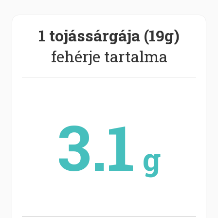
1 tojássárgája (19g)
fehérje tartalma
3.1
g