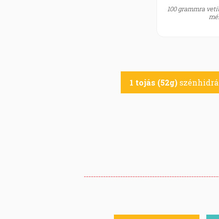
100 grammra vetít
mér
1 tojás (52g)
szénhidrát