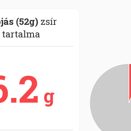
ojás (52g)
zsír
tartalma
6.2
g