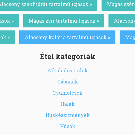
Alacsony szénhidrát tartalmú tojások »
Magas szénh
ások »
Magas zsír tartalmú tojások »
Alacsony
ok »
Alacsony kalória tartalmú tojások »
Maga
Étel kategóriák
Alkoholos italok
Gabonák
Gyümölcsök
Halak
Húskészítmények
Húsok