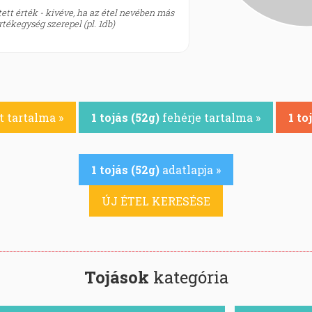
ett érték - kivéve, ha az étel nevében más
tékegység szerepel (pl. 1db)
 tartalma »
1 tojás (52g)
fehérje tartalma »
1 to
1 tojás (52g)
adatlapja »
ÚJ ÉTEL KERESÉSE
Tojások
kategória