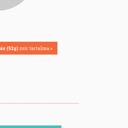
jás (52g)
zsír tartalma »