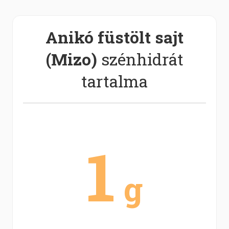
Anikó füstölt sajt
(Mizo)
szénhidrát
tartalma
1
g