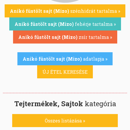
Anikó füstölt sajt (Mizo)
szénhidrát tartalma »
Anikó füstölt sajt (Mizo)
fehérje tartalma »
Anikó füstölt sajt (Mizo)
zsír tartalma »
Anikó füstölt sajt (Mizo)
adatlapja »
ÚJ ÉTEL KERESÉSE
Tejtermékek, Sajtok
kategória
Összes listázása »