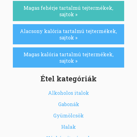
Magas fehérje tartalmú tejtermékek,
sajtok »
Alacsony kalória tartalmú tejtermékek,
sajtok »
Magas kalória tartalmú tejtermékek,
sajtok »
Étel kategóriák
Alkoholos italok
Gabonák
Gyümölcsök
Halak