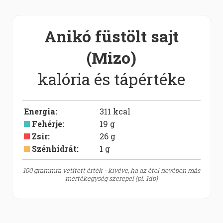
Anikó füstölt sajt
(Mizo)
kalória és tápértéke
Energia
:
311
kcal
Fehérje
:
19
g
Zsír
:
26
g
Szénhidrát
:
1
g
100 grammra vetített érték - kivéve, ha az étel nevében más
mértékegység szerepel (pl. 1db)