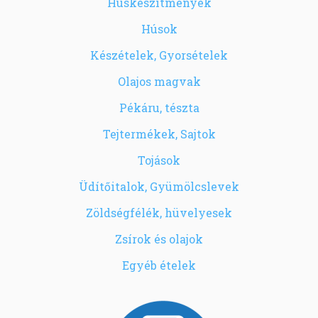
Húskészítmények
Húsok
Készételek, Gyorsételek
Olajos magvak
Pékáru, tészta
Tejtermékek, Sajtok
Tojások
Üdítőitalok, Gyümölcslevek
Zöldségfélék, hüvelyesek
Zsírok és olajok
Egyéb ételek