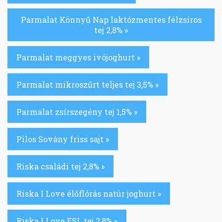
Parmalat Könnyű Nap laktózmentes félzsíros
tej 2,8% »
Parmalat meggyes ivójoghurt »
Parmalat mikroszűrt teljes tej 3,5% »
Parmalat zsírszegény tej 1,5% »
Pilos Sovány friss sajt »
Riska családi tej 2,8% »
Riska I Love élőflórás natúr joghurt »
Riska I Love ESL tej 2,8% »