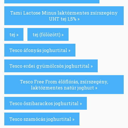
Tami Lactose Minus laktózmentes zsírszegény
UHT tej 1,5% »
tej »
tej (fölözött) »
Tesco áfonyás joghurtital »
Tesco erdei gyümölcsös joghurtital »
Tesco Free From élőflórás, zsírszegény,
laktózmentes natúr joghurt »
Tesco őszibarackos joghurtital »
Tesco szamócás joghurtital »