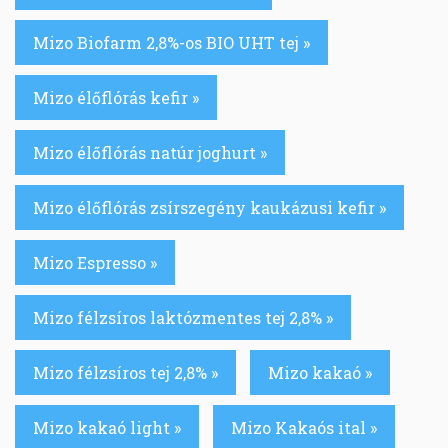
Mizo Biofarm 2,8%-os BIO UHT tej »
Mizo élőflórás kefir »
Mizo élőflórás natúr joghurt »
Mizo élőflórás zsírszegény kaukázusi kefir »
Mizo Espresso »
Mizo félzsíros laktózmentes tej 2,8% »
Mizo félzsíros tej 2,8% »
Mizo kakaó »
Mizo kakaó light »
Mizo Kakaós ital »