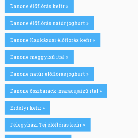
Danone élőflórás kefír »
Danone élőflórás natúr joghurt »
Danone Kaukázusi élőflórás kefir »
Danone meggyízű ital »
Danone natúr élőflórás joghurt »
Danone őszibarack-maracujaízű ital »
Erdélyi kefir »
Félegyházi Tej élőflórás kefir »