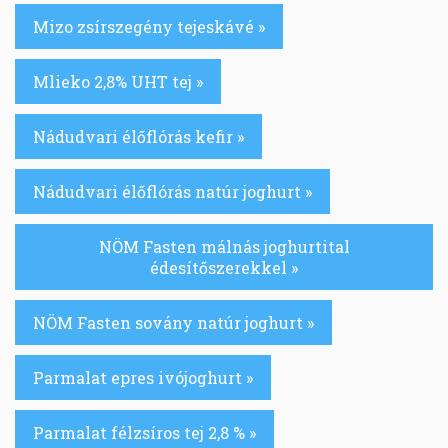
Mizo zsírszegény tejeskávé »
Mlieko 2,8% UHT tej »
Nádudvari élőflórás kefir »
Nádudvari élőflórás natúr joghurt »
NÖM Fasten málnás joghurtital
édesítőszerekkel »
NÖM Fasten sovány natúr joghurt »
Parmalat epres ivójoghurt »
Parmalat félzsíros tej 2,8 % »