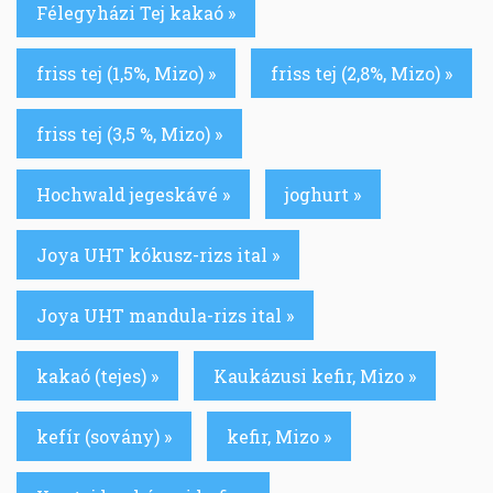
Félegyházi Tej kakaó »
friss tej (1,5%, Mizo) »
friss tej (2,8%, Mizo) »
friss tej (3,5 %, Mizo) »
Hochwald jegeskávé »
joghurt »
Joya UHT kókusz-rizs ital »
Joya UHT mandula-rizs ital »
kakaó (tejes) »
Kaukázusi kefir, Mizo »
kefír (sovány) »
kefir, Mizo »