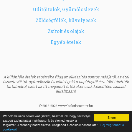
Üdítőitalok, Gyümölcslevek
Zöldségfélék, hüvelyesek
Zsírok és olajok
Egyéb ételek
A különféle ételek tápértéke függ az elkészítés pontos módjától, az étel
összetevői (pl. gyümölcsök és zöldségek) a napfénytől és a föld tápérték
tartalmától, ezért az itt megadott értékeket csak közelítően szabad
alkalmazni.
© 2016-2026 www.kaloriamester.hu
created by
Webfaktor
Weboldalainkon cookie-kat (sütiket) használunk, hogy személyre
Értem
szabott szolgáltatást nyújthassunk és elemezhessük a
BMI kalkulátor »
forgalmat. A webhely használatával elfogadod a cookie-k használatát.
Tudj meg többet a
Egészségpraktikák Blog »
cookiekról.