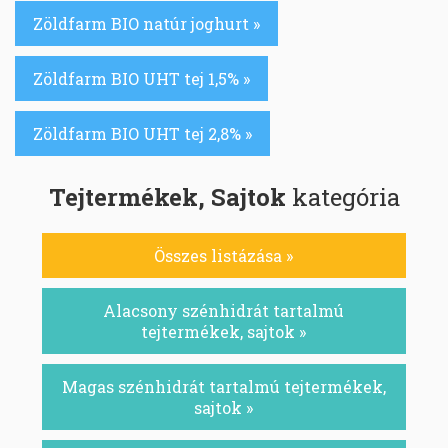
Zöldfarm BIO natúr joghurt »
Zöldfarm BIO UHT tej 1,5% »
Zöldfarm BIO UHT tej 2,8% »
Tejtermékek, Sajtok
kategória
Összes listázása »
Alacsony szénhidrát tartalmú
tejtermékek, sajtok »
Magas szénhidrát tartalmú tejtermékek,
sajtok »