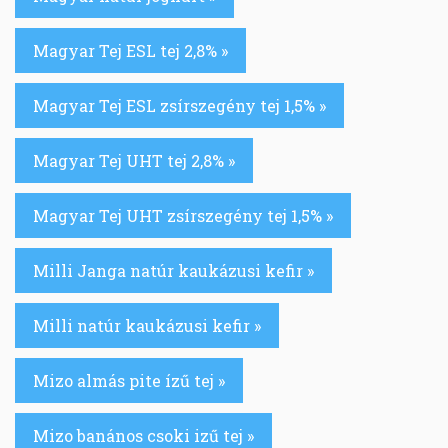
Magyar Tej ESL tej 2,8% »
Magyar Tej ESL zsírszegény tej 1,5% »
Magyar Tej UHT tej 2,8% »
Magyar Tej UHT zsírszegény tej 1,5% »
Milli Janga natúr kaukázusi kefir »
Milli natúr kaukázusi kefir »
Mizo almás pite ízű tej »
Mizo banános csoki izű tej »