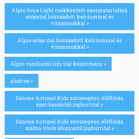
Alpro Soya Light csökkentett energiatartalmú
szójaital hozzáadott kalciummal és
vitaminokkal »
Alpro szója ital hozzáadott kalciummal és
vitaminokkal »
Alpro vaníliaízű rizs ital készítmény »
aludttej »
Danone Actimel Kids zsírszegény, élőflórás,
eper-banánízű joghurtital »
Danone Actimel Kids zsírszegény, élőflórás,
málna-vörös áfonyaízű joghurtital »