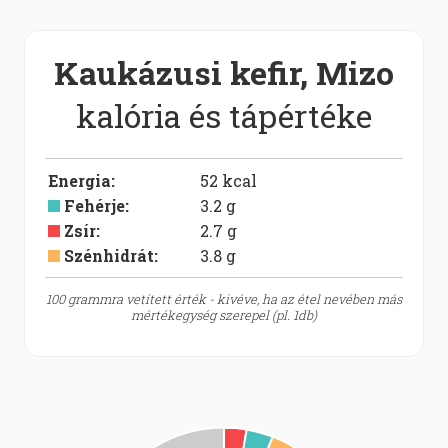
Kaukázusi kefir, Mizo
kalória és tápértéke
Energia
:
52
kcal
Fehérje
:
3.2
g
Zsír
:
2.7
g
Szénhidrát
:
3.8
g
100 grammra vetített érték - kivéve, ha az étel nevében más
mértékegység szerepel (pl. 1db)