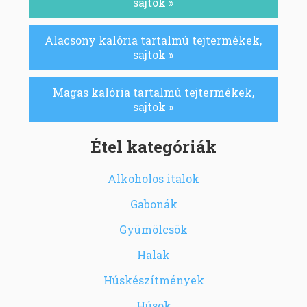
sajtok »
Alacsony kalória tartalmú tejtermékek,
sajtok »
Magas kalória tartalmú tejtermékek,
sajtok »
Étel kategóriák
Alkoholos italok
Gabonák
Gyümölcsök
Halak
Húskészítmények
Húsok