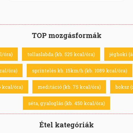
TOP mozgásformák
l/óra)
tollaslabda (kb. 525 kcal/óra)
jéghoki (á
cal/óra)
sprintelés kb. 15km/h (kb. 1089 kcal/óra)
6 kcal/óra)
meditáció (kb. 75 kcal/óra)
boksz (
séta, gyaloglás (kb. 450 kcal/óra)
Étel kategóriák