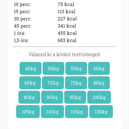
10 perc:
75
kcal
15 perc:
113
kcal
30 perc:
227
kcal
45 perc:
341
kcal
1 óra:
455
kcal
1,5 óra:
683
kcal
Válaszd ki a kívánt testtömeged:
45kg
50kg
55kg
60kg
65kg
70kg
75kg
80kg
85kg
90kg
95kg
100kg
105kg
110kg
115kg
120kg