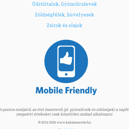
Üdítőitalok, Gyümölcslevek
Zöldségfélék, hüvelyesek
Zsírok és olajok
 pontos módjától, az étel összetevői (pl. gyümölcsök és zöldségek) a napfény
megadott értékeket csak közelítően szabad alkalmazni.
© 2016-2026 www.kaloriamester.hu