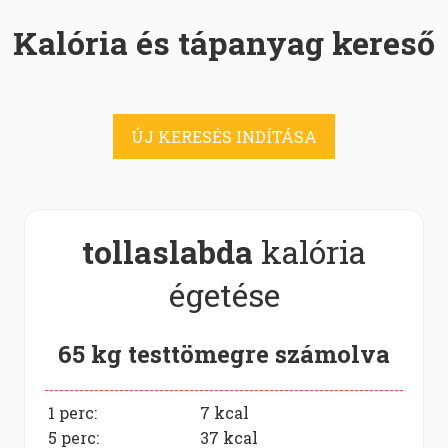
Kalória és tápanyag kereső
ÚJ KERESÉS INDÍTÁSA
tollaslabda
kalória
égetése
65 kg testtömegre számolva
1 perc:
7
kcal
5 perc:
37
kcal