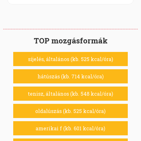
TOP mozgásformák
síjelés, általános (kb. 525 kcal/óra)
hátúszás (kb. 714 kcal/óra)
tenisz, általános (kb. 548 kcal/óra)
oldalúszás (kb. 525 kcal/óra)
amerikai f (kb. 601 kcal/óra)