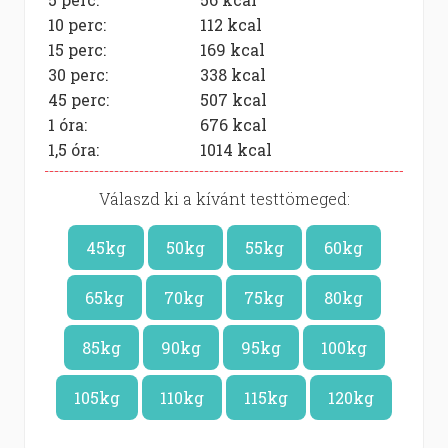
10 perc:
112
kcal
15 perc:
169
kcal
30 perc:
338
kcal
45 perc:
507
kcal
1 óra:
676
kcal
1,5 óra:
1014
kcal
Válaszd ki a kívánt testtömeged:
45kg
50kg
55kg
60kg
65kg
70kg
75kg
80kg
85kg
90kg
95kg
100kg
105kg
110kg
115kg
120kg