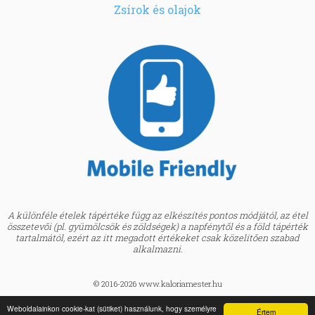
Zsírok és olajok
A különféle ételek tápértéke függ az elkészítés pontos módjától, az étel
összetevői (pl. gyümölcsök és zöldségek) a napfénytől és a föld tápérték
tartalmától, ezért az itt megadott értékeket csak közelítően szabad
alkalmazni.
© 2016-2026 www.kaloriamester.hu
created by
Webfaktor
Weboldalainkon cookie-kat (sütiket) használunk, hogy személyre
Értem