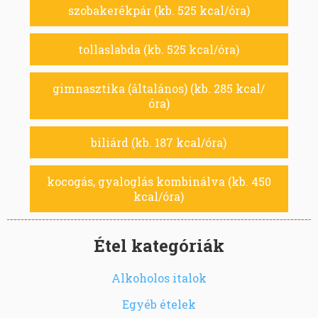
szobakerékpár (kb. 525 kcal/óra)
tollaslabda (kb. 525 kcal/óra)
gimnasztika (általános) (kb. 285 kcal/
óra)
biliárd (kb. 187 kcal/óra)
kocogás, gyaloglás kombinálva (kb. 450
kcal/óra)
Étel kategóriák
Alkoholos italok
Egyéb ételek