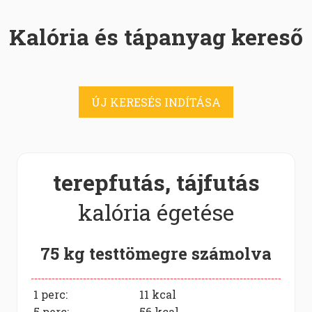
Kalória és tápanyag kereső
ÚJ KERESÉS INDÍTÁSA
terepfutás, tájfutás
kalória égetése
75 kg testtömegre számolva
1 perc:
11
kcal
5 perc:
56
kcal