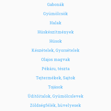
Gabonák
Gyümölcsök
Halak
Húskészítmények
Húsok
Készételek, Gyorsételek
Olajos magvak
Pékáru, tészta
Tejtermékek, Sajtok
Tojások
Üdítőitalok, Gyümölcslevek
Zöldségfélék, hüvelyesek