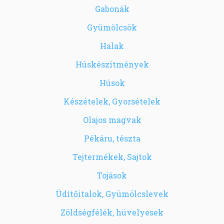
Gabonák
Gyümölcsök
Halak
Húskészítmények
Húsok
Készételek, Gyorsételek
Olajos magvak
Pékáru, tészta
Tejtermékek, Sajtok
Tojások
Üdítőitalok, Gyümölcslevek
Zöldségfélék, hüvelyesek