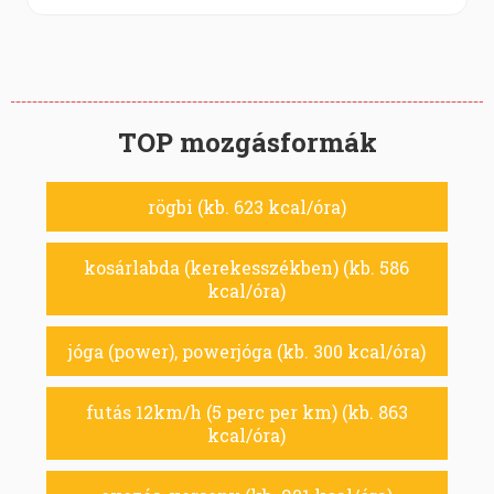
TOP mozgásformák
rögbi (kb. 623 kcal/óra)
kosárlabda (kerekesszékben) (kb. 586
kcal/óra)
jóga (power), powerjóga (kb. 300 kcal/óra)
futás 12km/h (5 perc per km) (kb. 863
kcal/óra)