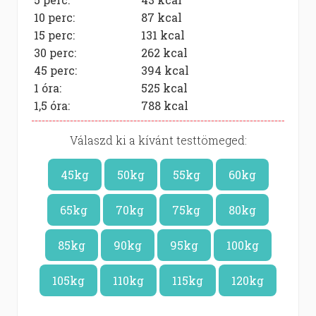
10 perc:
87
kcal
15 perc:
131
kcal
30 perc:
262
kcal
45 perc:
394
kcal
1 óra:
525
kcal
1,5 óra:
788
kcal
Válaszd ki a kívánt testtömeged:
45kg
50kg
55kg
60kg
65kg
70kg
75kg
80kg
85kg
90kg
95kg
100kg
105kg
110kg
115kg
120kg