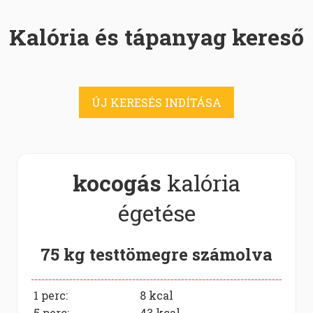
Kalória és tápanyag kereső
ÚJ KERESÉS INDÍTÁSA
kocogás
kalória
égetése
75 kg testtömegre számolva
1 perc:
8
kcal
5 perc:
43
kcal