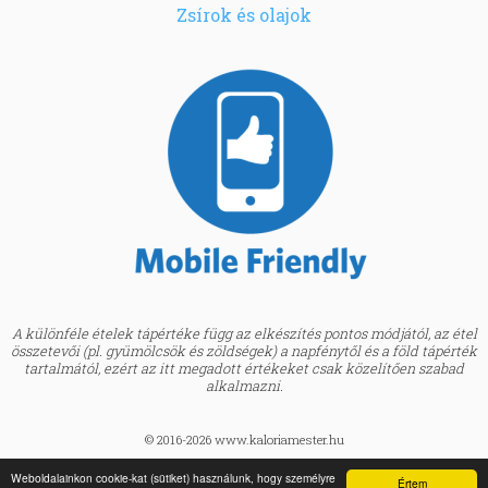
Zsírok és olajok
A különféle ételek tápértéke függ az elkészítés pontos módjától, az étel
összetevői (pl. gyümölcsök és zöldségek) a napfénytől és a föld tápérték
tartalmától, ezért az itt megadott értékeket csak közelítően szabad
alkalmazni.
© 2016-2026 www.kaloriamester.hu
created by
Webfaktor
Weboldalainkon cookie-kat (sütiket) használunk, hogy személyre
Értem