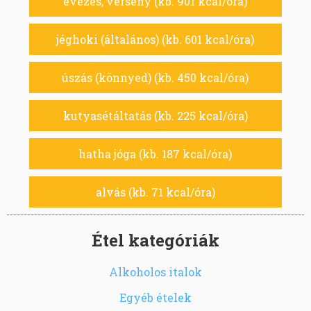
evezés, verseny (kb. 901 kcal/óra)
jéghoki (általános) (kb. 601 kcal/óra)
úszás (könnyed) (kb. 450 kcal/óra)
kutyasétáltatás (kb. 225 kcal/óra)
hatha jóga (kb. 187 kcal/óra)
alvás (kb. 71 kcal/óra)
Étel kategóriák
Alkoholos italok
Egyéb ételek