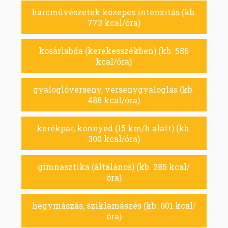
harcművészetek közepes intenzitás (kb.
773 kcal/óra)
kosárlabda (kerekesszékben) (kb. 586
kcal/óra)
gyaloglóverseny, versenygyaloglás (kb.
488 kcal/óra)
kerékpár, könnyed (15 km/h alatt) (kb.
300 kcal/óra)
gimnasztika (általános) (kb. 285 kcal/
óra)
hegymászás, sziklamászés (kb. 601 kcal/
óra)