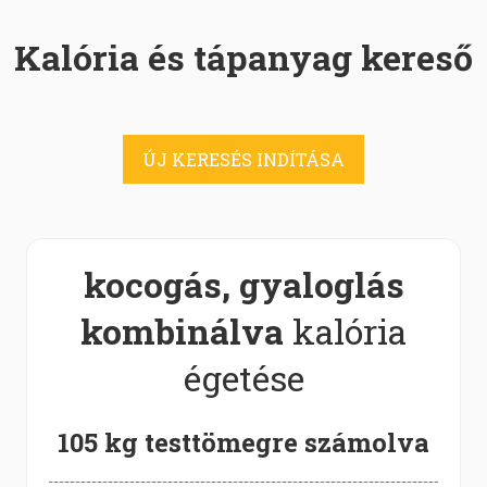
Kalória és tápanyag kereső
ÚJ KERESÉS INDÍTÁSA
kocogás, gyaloglás
kombinálva
kalória
égetése
105 kg testtömegre számolva