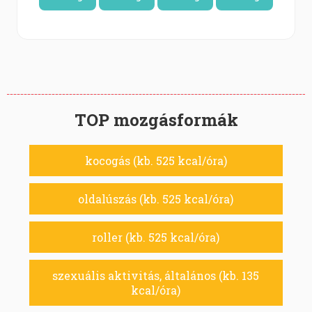
TOP mozgásformák
kocogás (kb. 525 kcal/óra)
oldalúszás (kb. 525 kcal/óra)
roller (kb. 525 kcal/óra)
szexuális aktivitás, általános (kb. 135
kcal/óra)