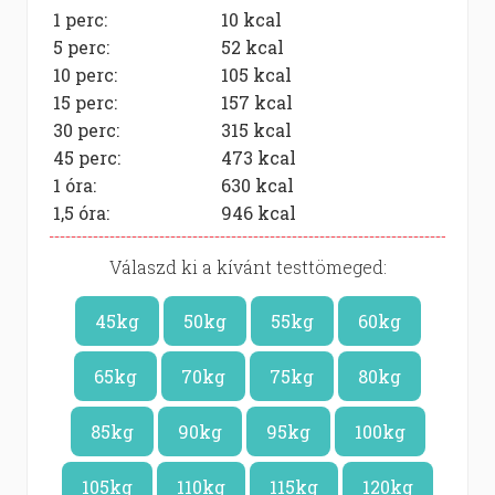
1 perc:
10
kcal
5 perc:
52
kcal
10 perc:
105
kcal
15 perc:
157
kcal
30 perc:
315
kcal
45 perc:
473
kcal
1 óra:
630
kcal
1,5 óra:
946
kcal
Válaszd ki a kívánt testtömeged:
45kg
50kg
55kg
60kg
65kg
70kg
75kg
80kg
85kg
90kg
95kg
100kg
105kg
110kg
115kg
120kg