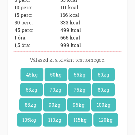
10 perc:
111
kcal
15 perc:
166
kcal
30 perc:
333
kcal
45 perc:
499
kcal
1 óra:
666
kcal
1,5 óra:
999
kcal
Válaszd ki a kívánt testtömeged:
45kg
50kg
55kg
60kg
65kg
70kg
75kg
80kg
85kg
90kg
95kg
100kg
105kg
110kg
115kg
120kg