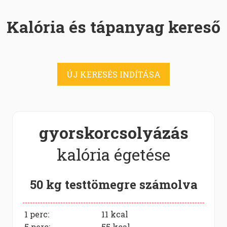
Kalória és tápanyag kereső
ÚJ KERESÉS INDÍTÁSA
gyorskorcsolyázás
kalória égetése
50 kg testtömegre számolva
1 perc:
11
kcal
5 perc:
55
kcal