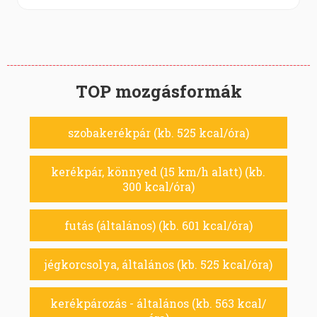
TOP mozgásformák
szobakerékpár (kb. 525 kcal/óra)
kerékpár, könnyed (15 km/h alatt) (kb.
300 kcal/óra)
futás (általános) (kb. 601 kcal/óra)
jégkorcsolya, általános (kb. 525 kcal/óra)
kerékpározás - általános (kb. 563 kcal/