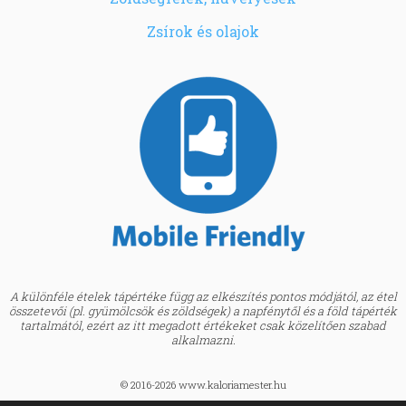
Zsírok és olajok
A különféle ételek tápértéke függ az elkészítés pontos módjától, az étel
összetevői (pl. gyümölcsök és zöldségek) a napfénytől és a föld tápérték
tartalmától, ezért az itt megadott értékeket csak közelítően szabad
alkalmazni.
© 2016-2026 www.kaloriamester.hu