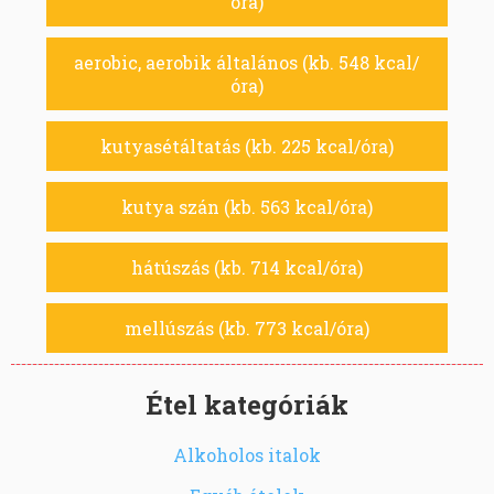
óra)
aerobic, aerobik általános (kb. 548 kcal/
óra)
kutyasétáltatás (kb. 225 kcal/óra)
kutya szán (kb. 563 kcal/óra)
hátúszás (kb. 714 kcal/óra)
mellúszás (kb. 773 kcal/óra)
Étel kategóriák
Alkoholos italok