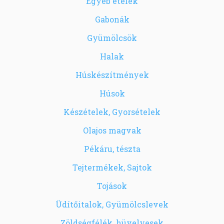
Egyéb ételek
Gabonák
Gyümölcsök
Halak
Húskészítmények
Húsok
Készételek, Gyorsételek
Olajos magvak
Pékáru, tészta
Tejtermékek, Sajtok
Tojások
Üdítőitalok, Gyümölcslevek
Zöldségfélék, hüvelyesek