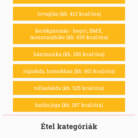
lovaglás (kb. 413 kcal/óra)
kerékpározás - hegyi, BMX,
mountainbike (kb. 639 kcal/óra)
házimunka (kb. 285 kcal/óra)
röplabda, homokban (kb. 601 kcal/óra)
tollaslabda (kb. 525 kcal/óra)
hatha jóga (kb. 187 kcal/óra)
Étel kategóriák