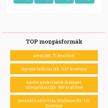
TOP mozgásformák
alvás (kb. 71 kcal/óra)
lépcsőn felfutás (kb. 1127 kcal/óra)
kardió gyakorlatok (közepes
intenzitású) (kb. 300 kcal/óra)
szexuális aktivitás, általános (kb. 135
kcal/óra)