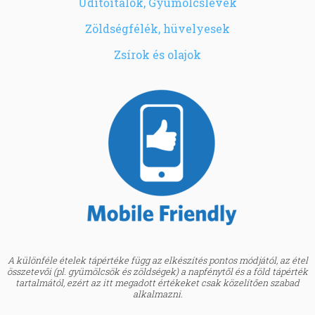
Üdítőitalok, Gyümölcslevek
Zöldségfélék, hüvelyesek
Zsírok és olajok
A különféle ételek tápértéke függ az elkészítés pontos módjától, az étel
összetevői (pl. gyümölcsök és zöldségek) a napfénytől és a föld tápérték
tartalmától, ezért az itt megadott értékeket csak közelítően szabad
alkalmazni.