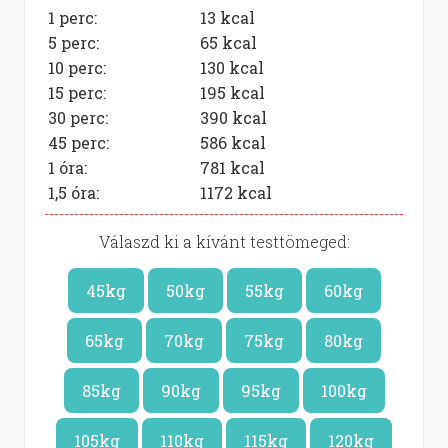
1 perc:
13
kcal
5 perc:
65
kcal
10 perc:
130
kcal
15 perc:
195
kcal
30 perc:
390
kcal
45 perc:
586
kcal
1 óra:
781
kcal
1,5 óra:
1172
kcal
Válaszd ki a kívánt testtömeged:
45kg
50kg
55kg
60kg
65kg
70kg
75kg
80kg
85kg
90kg
95kg
100kg
105kg
110kg
115kg
120kg