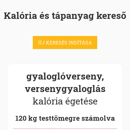
Kalória és tápanyag kereső
ÚJ KERESÉS INDÍTÁSA
gyaloglóverseny,
versenygyaloglás
kalória égetése
120 kg testtömegre számolva