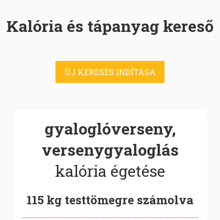
Kalória és tápanyag kereső
ÚJ KERESÉS INDÍTÁSA
gyaloglóverseny,
versenygyaloglás
kalória égetése
115 kg testtömegre számolva