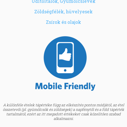
Üdítőitalok, Gyümölcslevek
Zöldségfélék, hüvelyesek
Zsírok és olajok
A különféle ételek tápértéke függ az elkészítés pontos módjától, az étel
összetevői (pl. gyümölcsök és zöldségek) a napfénytől és a föld tápérték
tartalmától, ezért az itt megadott értékeket csak közelítően szabad
alkalmazni.