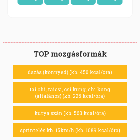
TOP mozgásformák
úszás (könnyed) (kb. 450 kcal/óra)
tai chi, taicsi, csi kung, chi kung
(általános) (kb. 225 kcal/óra)
kutya szán (kb. 563 kcal/óra)
sprintelés kb. 15km/h (kb. 1089 kcal/óra)