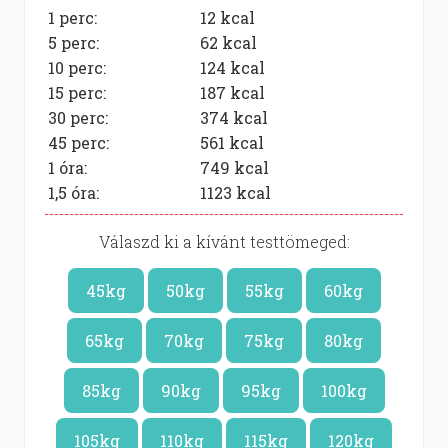
1 perc:
12
kcal
5 perc:
62
kcal
10 perc:
124
kcal
15 perc:
187
kcal
30 perc:
374
kcal
45 perc:
561
kcal
1 óra:
749
kcal
1,5 óra:
1123
kcal
Válaszd ki a kívánt testtömeged:
45kg
50kg
55kg
60kg
65kg
70kg
75kg
80kg
85kg
90kg
95kg
100kg
105kg
110kg
115kg
120kg