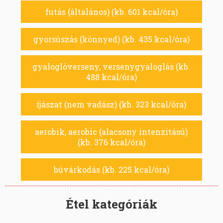
futás (általános) (kb. 601 kcal/óra)
gyorsúszás (könnyed) (kb. 435 kcal/óra)
gyaloglóverseny, versenygyaloglás (kb.
488 kcal/óra)
íjászat (nem vadász) (kb. 323 kcal/óra)
aerobik, aerobic (alacsony intenzitású)
(kb. 376 kcal/óra)
búvárkodás (kb. 225 kcal/óra)
Étel kategóriák