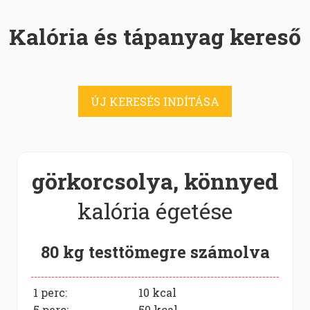
Kalória és tápanyag kereső
ÚJ KERESÉS INDÍTÁSA
görkorcsolya, könnyed
kalória égetése
80 kg testtömegre számolva
1 perc:
10
kcal
5 perc:
50
kcal