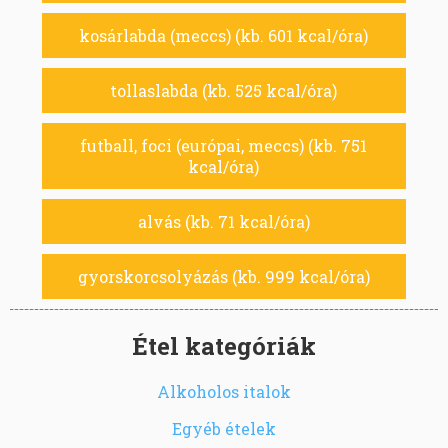
kosárlabda (meccs) (kb. 601 kcal/óra)
tollaslabda (kb. 525 kcal/óra)
futball, foci (európai, meccs) (kb. 751
kcal/óra)
alvás (kb. 71 kcal/óra)
gyorskorcsolyázás (kb. 999 kcal/óra)
Étel kategóriák
Alkoholos italok
Egyéb ételek