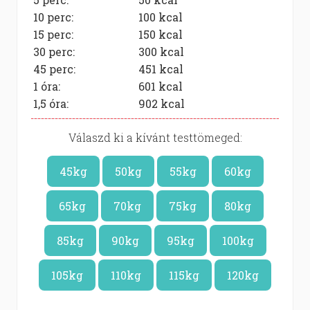
10 perc:
100
kcal
15 perc:
150
kcal
30 perc:
300
kcal
45 perc:
451
kcal
1 óra:
601
kcal
1,5 óra:
902
kcal
Válaszd ki a kívánt testtömeged:
45kg
50kg
55kg
60kg
65kg
70kg
75kg
80kg
85kg
90kg
95kg
100kg
105kg
110kg
115kg
120kg