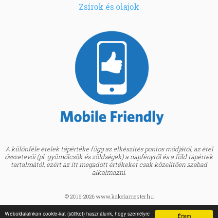
Zsírok és olajok
A különféle ételek tápértéke függ az elkészítés pontos módjától, az étel
összetevői (pl. gyümölcsök és zöldségek) a napfénytől és a föld tápérték
tartalmától, ezért az itt megadott értékeket csak közelítően szabad
alkalmazni.
© 2016-2026 www.kaloriamester.hu
created by
Webfaktor
Weboldalainkon cookie-kat (sütiket) használunk, hogy személyre
Értem