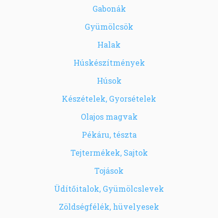
Gabonák
Gyümölcsök
Halak
Húskészítmények
Húsok
Készételek, Gyorsételek
Olajos magvak
Pékáru, tészta
Tejtermékek, Sajtok
Tojások
Üdítőitalok, Gyümölcslevek
Zöldségfélék, hüvelyesek