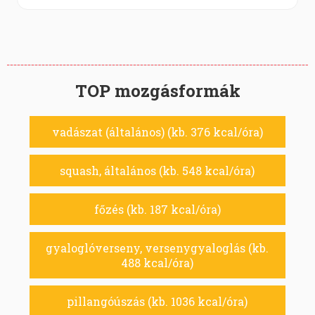
TOP mozgásformák
vadászat (általános) (kb. 376 kcal/óra)
squash, általános (kb. 548 kcal/óra)
főzés (kb. 187 kcal/óra)
gyaloglóverseny, versenygyaloglás (kb.
488 kcal/óra)
pillangóúszás (kb. 1036 kcal/óra)