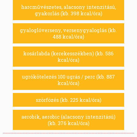
harcművészetes, alacsony intenzitású,
gyakorlás (kb. 398 kcal/óra)
gyaloglóverseny, versenygyaloglás (kb.
488 kcal/óra)
kosárlabda (kerekesszékben) (kb. 586
kcal/óra)
ugrókötelezés 100 ugrás / perc (kb. 887
kcal/óra)
szörfözés (kb. 225 kcal/óra)
aerobik, aerobic (alacsony intenzitású)
(kb. 376 kcal/óra)