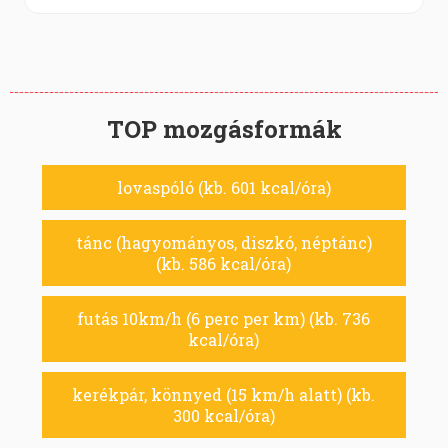
TOP mozgásformák
lovaspóló (kb. 601 kcal/óra)
tánc (hagyományos, diszkó, néptánc)
(kb. 586 kcal/óra)
futás 10km/h (6 perc per km) (kb. 736
kcal/óra)
kerékpár, könnyed (15 km/h alatt) (kb.
300 kcal/óra)