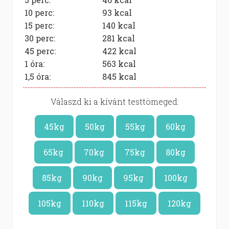
10 perc:
93
kcal
15 perc:
140
kcal
30 perc:
281
kcal
45 perc:
422
kcal
1 óra:
563
kcal
1,5 óra:
845
kcal
Válaszd ki a kívánt testtömeged:
45kg
50kg
55kg
60kg
65kg
70kg
75kg
80kg
85kg
90kg
95kg
100kg
105kg
110kg
115kg
120kg