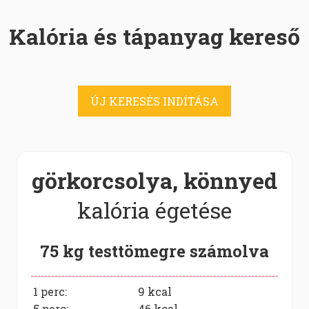
Kalória és tápanyag kereső
ÚJ KERESÉS INDÍTÁSA
görkorcsolya, könnyed
kalória égetése
75 kg testtömegre számolva
1 perc:
9
kcal
5 perc:
46
kcal