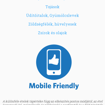
Tojások
Üdítőitalok, Gyümölcslevek
Zöldségfélék, hüvelyesek
Zsírok és olajok
A különféle ételek tápértéke függ az elkészítés pontos módjától, az étel