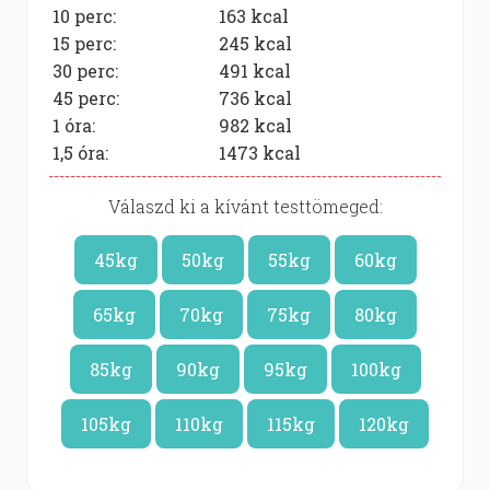
10 perc:
163
kcal
15 perc:
245
kcal
30 perc:
491
kcal
45 perc:
736
kcal
1 óra:
982
kcal
1,5 óra:
1473
kcal
Válaszd ki a kívánt testtömeged:
45kg
50kg
55kg
60kg
65kg
70kg
75kg
80kg
85kg
90kg
95kg
100kg
105kg
110kg
115kg
120kg