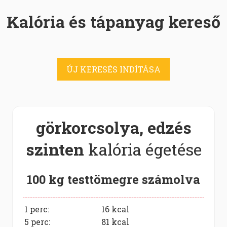
Kalória és tápanyag kereső
ÚJ KERESÉS INDÍTÁSA
görkorcsolya, edzés
szinten
kalória égetése
100 kg testtömegre számolva
1 perc:
16
kcal
5 perc:
81
kcal