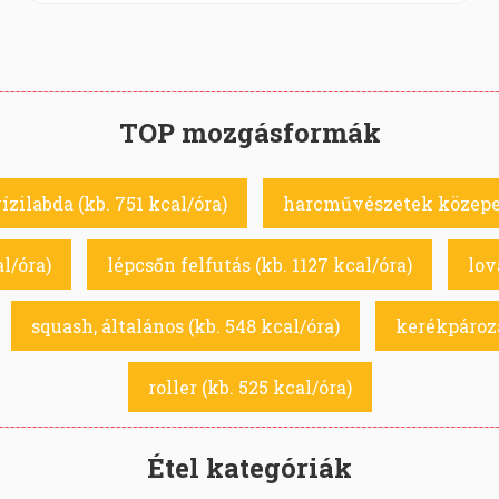
TOP mozgásformák
ízilabda (kb. 751 kcal/óra)
harcművészetek közepes 
l/óra)
lépcsőn felfutás (kb. 1127 kcal/óra)
lov
squash, általános (kb. 548 kcal/óra)
kerékpározás
roller (kb. 525 kcal/óra)
Étel kategóriák