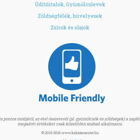
Üdítőitalok, Gyümölcslevek
Zöldségfélék, hüvelyesek
Zsírok és olajok
 pontos módjától, az étel összetevői (pl. gyümölcsök és zöldségek) a napfény
megadott értékeket csak közelítően szabad alkalmazni.
© 2016-2026 www.kaloriamester.hu