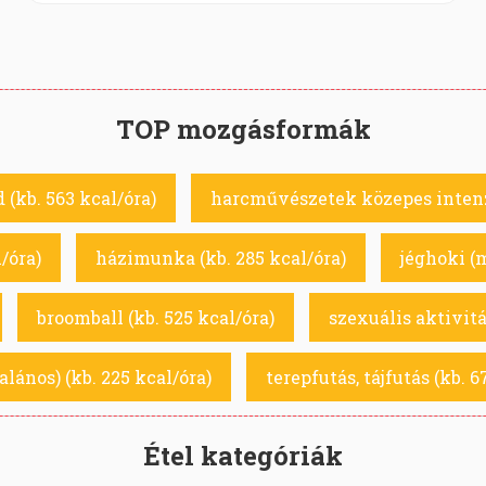
TOP mozgásformák
(kb. 563 kcal/óra)
harcművészetek közepes intenzi
/óra)
házimunka (kb. 285 kcal/óra)
jéghoki (m
broomball (kb. 525 kcal/óra)
szexuális aktivitá
talános) (kb. 225 kcal/óra)
terepfutás, tájfutás (kb. 6
Étel kategóriák