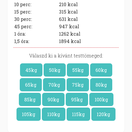
10 perc:
210
kcal
15 perc:
315
kcal
30 perc:
631
kcal
45 perc:
947
kcal
1 óra:
1262
kcal
1,5 óra:
1894
kcal
Válaszd ki a kívánt testtömeged:
45kg
50kg
55kg
60kg
65kg
70kg
75kg
80kg
85kg
90kg
95kg
100kg
105kg
110kg
115kg
120kg