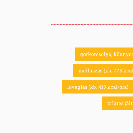
görkorcsolya, könnyed 
mellúszás (kb. 773 kcal
lovaglás (kb. 413 kcal/óra)
pilates (ál