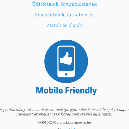
Üdítőitalok, Gyümölcslevek
Zöldségfélék, hüvelyesek
Zsírok és olajok
 pontos módjától, az étel összetevői (pl. gyümölcsök és zöldségek) a napfény
megadott értékeket csak közelítően szabad alkalmazni.
© 2016-2026 www.kaloriamester.hu