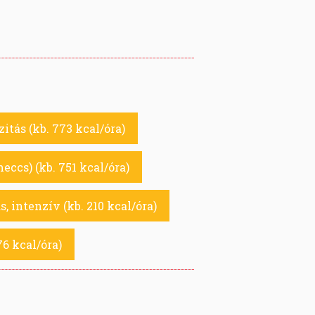
tás (kb. 773 kcal/óra)
eccs) (kb. 751 kcal/óra)
s, intenzív (kb. 210 kcal/óra)
76 kcal/óra)