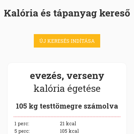
Kalória és tápanyag kereső
ÚJ KERESÉS INDÍTÁSA
evezés, verseny
kalória égetése
105 kg testtömegre számolva
1 perc:
21
kcal
5 perc:
105
kcal