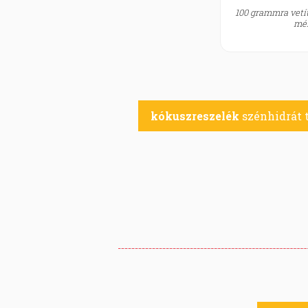
100 grammra vetít
mér
kókuszreszelék
szénhidrát 