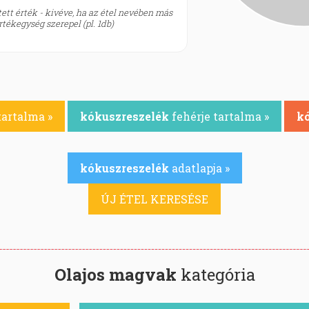
ett érték - kivéve, ha az étel nevében más
tékegység szerepel (pl. 1db)
tartalma »
kókuszreszelék
fehérje tartalma »
kó
kókuszreszelék
adatlapja »
ÚJ ÉTEL KERESÉSE
Olajos magvak
kategória