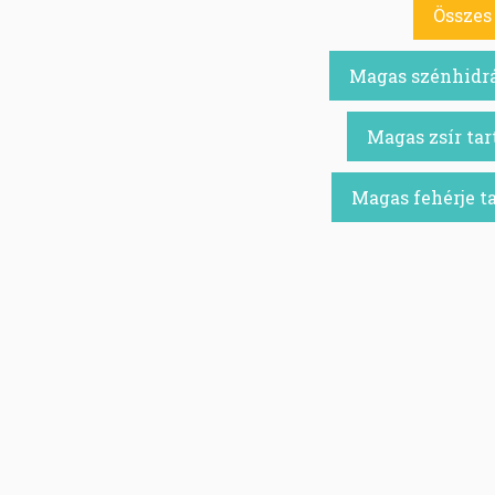
Összes 
Magas szénhidrá
Magas zsír tar
Magas fehérje t