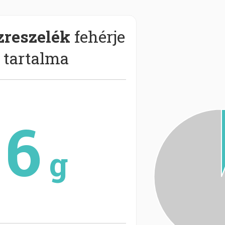
reszelék
fehérje
tartalma
6
g