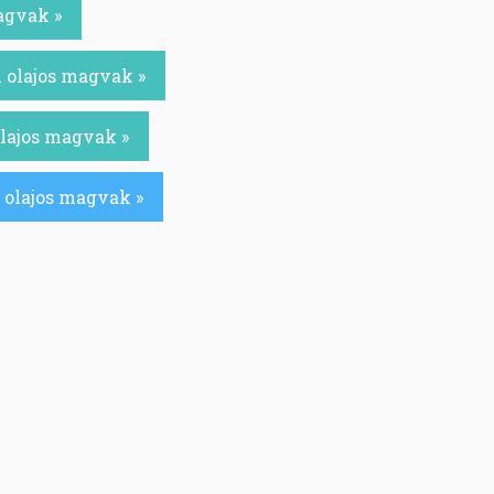
agvak »
 olajos magvak »
olajos magvak »
 olajos magvak »