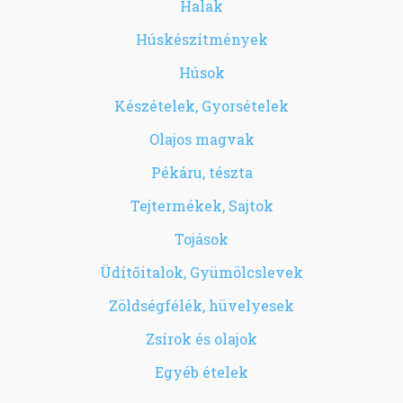
Halak
Húskészítmények
Húsok
Készételek, Gyorsételek
Olajos magvak
Pékáru, tészta
Tejtermékek, Sajtok
Tojások
Üdítőitalok, Gyümölcslevek
Zöldségfélék, hüvelyesek
Zsírok és olajok
Egyéb ételek