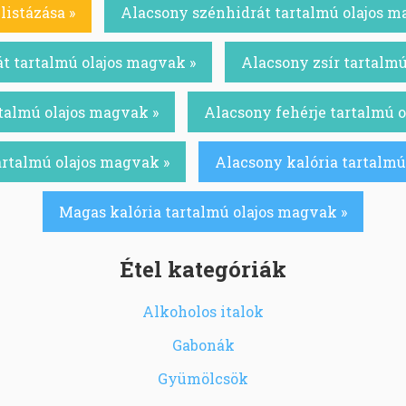
listázása »
Alacsony szénhidrát tartalmú olajos m
t tartalmú olajos magvak »
Alacsony zsír tartalmú
talmú olajos magvak »
Alacsony fehérje tartalmú 
artalmú olajos magvak »
Alacsony kalória tartalmú
Magas kalória tartalmú olajos magvak »
Étel kategóriák
Alkoholos italok
Gabonák
Gyümölcsök