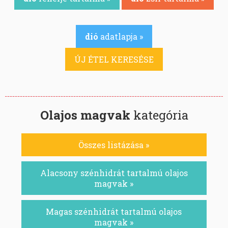
dió
adatlapja »
ÚJ ÉTEL KERESÉSE
Olajos magvak
kategória
Összes listázása »
Alacsony szénhidrát tartalmú olajos
magvak »
Magas szénhidrát tartalmú olajos
magvak »