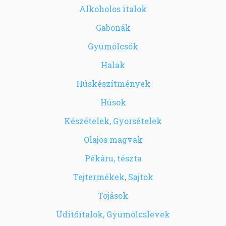
Alkoholos italok
Gabonák
Gyümölcsök
Halak
Húskészítmények
Húsok
Készételek, Gyorsételek
Olajos magvak
Pékáru, tészta
Tejtermékek, Sajtok
Tojások
Üdítőitalok, Gyümölcslevek