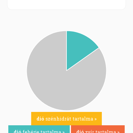
dió
szénhidrát tartalma »
dió
fehérje tartalma »
dió
zsír tartalma »