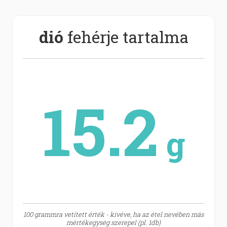
dió
fehérje tartalma
15.2
g
100 grammra vetített érték - kivéve, ha az étel nevében más
mértékegység szerepel (pl. 1db)