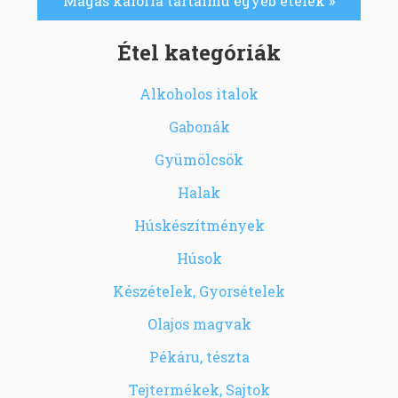
Magas kalória tartalmú egyéb ételek »
Étel kategóriák
Alkoholos italok
Gabonák
Gyümölcsök
Halak
Húskészítmények
Húsok
Készételek, Gyorsételek
Olajos magvak
Pékáru, tészta
Tejtermékek, Sajtok