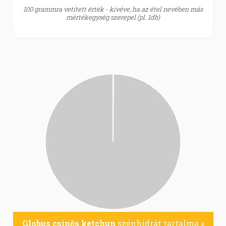
100 grammra vetített érték - kivéve, ha az étel nevében más
mértékegység szerepel (pl. 1db)
Globus csípős ketchup
szénhidrát tartalma »