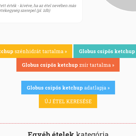
ett érték - kivéve, ha az étel nevében más
tékegység szerepel (pl. 1db)
tchup
szénhidrát tartalma »
Globus csípős ketchup
Globus csípős ketchup
zsír tartalma »
Globus csípős ketchup
adatlapja »
ÚJ ÉTEL KERESÉSE
Egyéb ételek
kategória