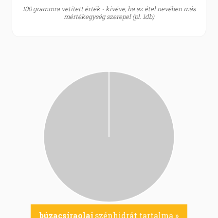
100 grammra vetített érték - kivéve, ha az étel nevében más
mértékegység szerepel (pl. 1db)
búzacsíraolaj
szénhidrát tartalma »