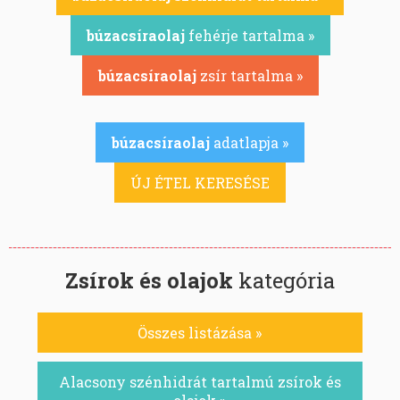
búzacsíraolaj
fehérje tartalma »
búzacsíraolaj
zsír tartalma »
búzacsíraolaj
adatlapja »
ÚJ ÉTEL KERESÉSE
Zsírok és olajok
kategória
Összes listázása »
Alacsony szénhidrát tartalmú zsírok és