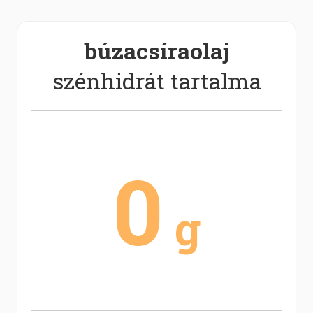
búzacsíraolaj
szénhidrát tartalma
0
g