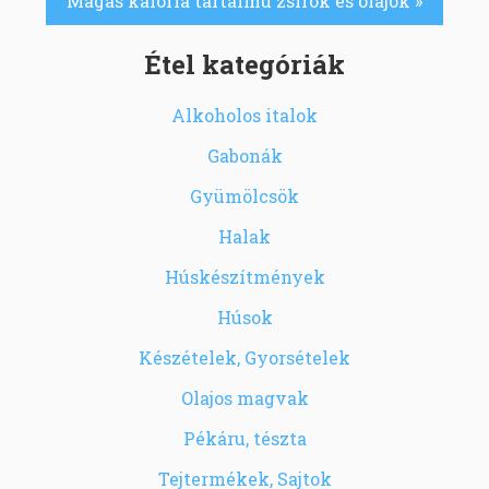
Magas kalória tartalmú zsírok és olajok »
Étel kategóriák
Alkoholos italok
Gabonák
Gyümölcsök
Halak
Húskészítmények
Húsok
Készételek, Gyorsételek
Olajos magvak
Pékáru, tészta
Tejtermékek, Sajtok