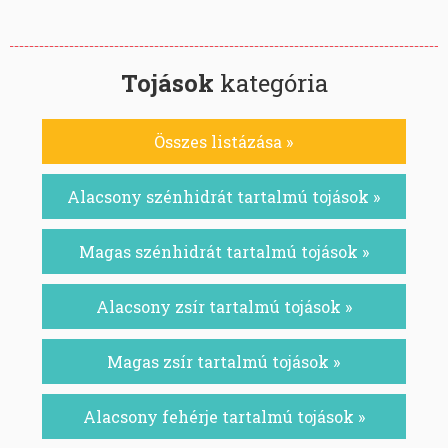
Tojások
kategória
Összes listázása »
Alacsony szénhidrát tartalmú tojások »
Magas szénhidrát tartalmú tojások »
Alacsony zsír tartalmú tojások »
Magas zsír tartalmú tojások »
Alacsony fehérje tartalmú tojások »